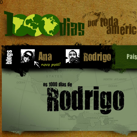
0
Pai