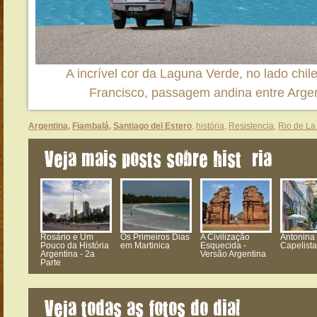
A incrível cor da Laguna Verde, no lado chi
Francisco, passagem andina entre Argen
Argentina
,
Fiambalá
,
Santiago del Estero
,
história
,
Resistencia
,
Rio de La
Veja mais posts sobre história
Rosário e Um
Os Primeiros Dias
A Civilização
Antonina 
Pouco da História
em Martinica
Esquecida -
Capelist
Argentina - 2a
Versão Argentina
Parte
Veja todas as fotos do dia!