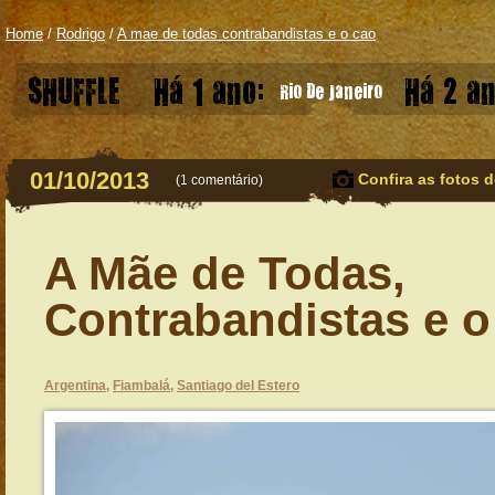
Home
/
Rodrigo
/
A mae de todas contrabandistas e o cao
SHUFFLE
Há 1 ano:
Há 2 an
Rio De Janeiro
01/10/2013
Confira as fotos d
(
1 comentário
)
A Mãe de Todas,
Contrabandistas e 
Argentina
,
Fiambalá
,
Santiago del Estero