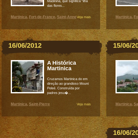
Madinina, que significa “ilha
das flores...
Martinica
Fort-de-France
Saint-Anne
Martinica
Fo
,
,
Veja mais
,
16/06/2012
15/06/2
A Histórica
Martinica
Cruzamos Martinica do em
direção ao grandioso Mount
Peleé. Construída por
padres jesu�...
Martinica
Saint-Pierre
Martinica
Sa
,
Veja mais
,
16/06/2