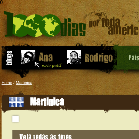
0
Pai
Home
/
Martinica
Martinica
Veja todas as fotos