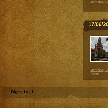
Martinica
Sa
,
17/06/2
Martinica
Fo
,
Pierre
Página 1 de 1