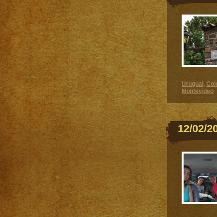
Uruguai
Col
,
Montevideo
12/02/2