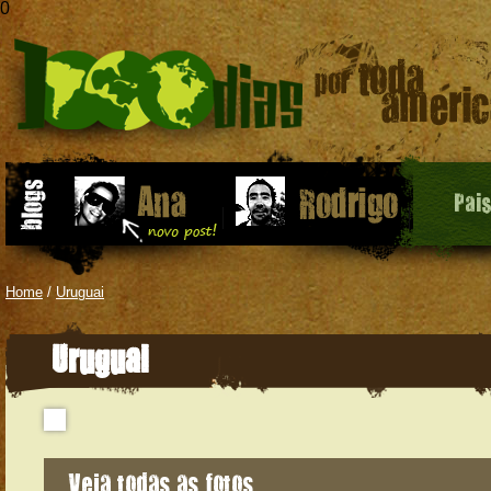
0
Pai
Home
/
Uruguai
Uruguai
Veja todas as fotos