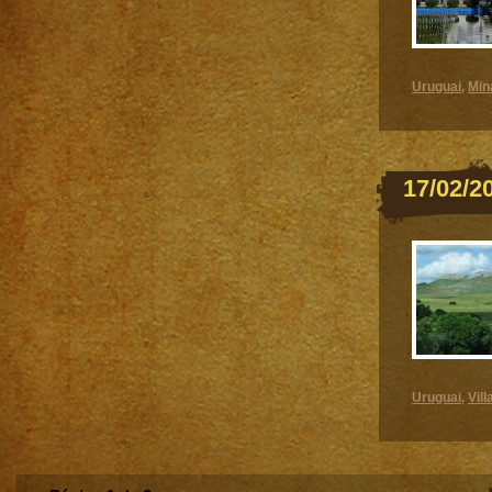
Uruguai
Min
,
17/02/2
Uruguai
Vil
,