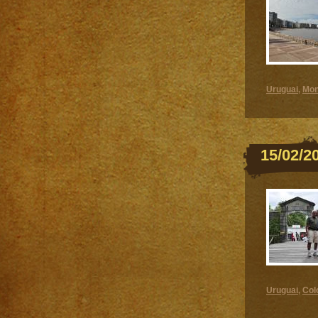
Uruguai
Mon
,
15/02/2
Uruguai
Col
,