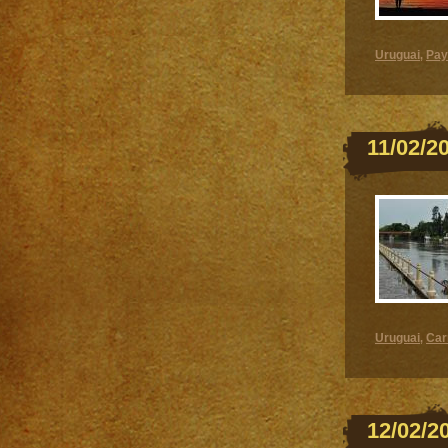
Uruguai
Pay
,
11/02/2
Uruguai
Car
,
12/02/2