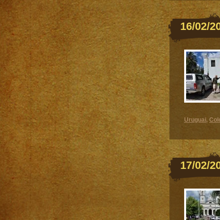
16/02/2
Uruguai
Col
,
17/02/2