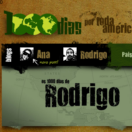
0
Pai