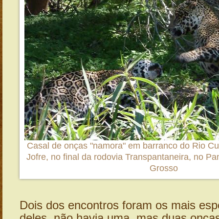
Casal de onças "namora" em barranco do Rio Cui
Jofre, no final da rodovia Transpantaneira, no Pa
Grosso
Dois dos encontros foram os mais esp
deles, não havia uma, mas duas onça