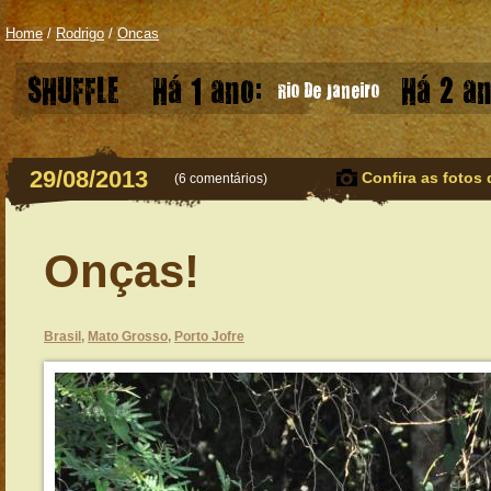
Home
/
Rodrigo
/
Oncas
SHUFFLE
Há 1 ano:
Há 2 an
Rio De Janeiro
29/08/2013
Confira as fotos 
(
6 comentários
)
Onças!
Brasil
,
Mato Grosso
,
Porto Jofre