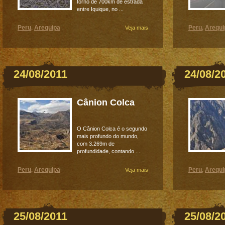
torno de 700km de estrada
entre Iquique, no ...
Peru
Arequipa
Peru
Arequi
,
Veja mais
,
24/08/2011
24/08/2
Cânion Colca
O Cânion Colca é o segundo
mais profundo do mundo,
com 3.269m de
profundidade, contando ...
Peru
Arequipa
Peru
Arequi
,
Veja mais
,
25/08/2011
25/08/2