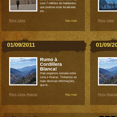
com 7 milhões de habitantes,
que poderia estar localizada
em ...
Peru
Lima
Peru
Lima
,
Veja mais
,
01/09/2011
01/09/2
Rumo à
Cordillera
Blanca!
Hoje pegamos estrada entre
Lima e Huaraz. Tínhamos as
mais diversas informações,
que le...
Peru
Lima
Huaraz
Peru
Huara
,
,
Veja mais
,