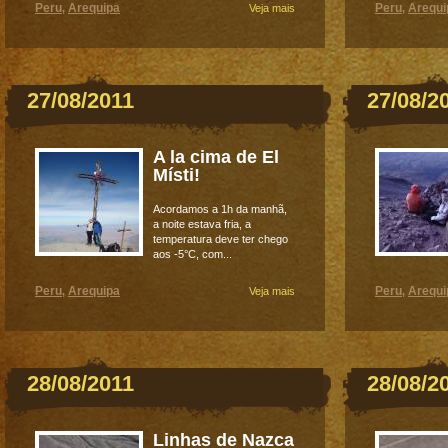
Peru
Arequipa
Peru
Arequi
,
Veja mais
,
27/08/2011
27/08/2
A la cima de El
Místi!
Acordamos a 1h da manhã,
a noite estava fria, a
temperatura deve ter chego
aos -5°C, com...
Peru
Arequipa
Peru
Arequi
,
Veja mais
,
28/08/2011
28/08/2
Linhas de Nazca