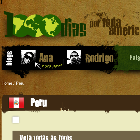
1
Pai
Home
/
Peru
Peru
Veja todas as fotos