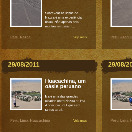
Sobrevoar as linhas de
Nazca é uma experiência
única. Não apenas pela
montanha-russa m...
Peru
Nazca
Peru
Arequi
,
Veja mais
,
29/08/2011
29/08/2
Huacachina, um
oásis peruano
Ica é uma das grandes
cidades entre Nazca e Lima.
A princípio um lugar sem
tantos atrati...
Peru
Lima
Huacachina
Peru
Lima
,
,
Veja mais
,
,