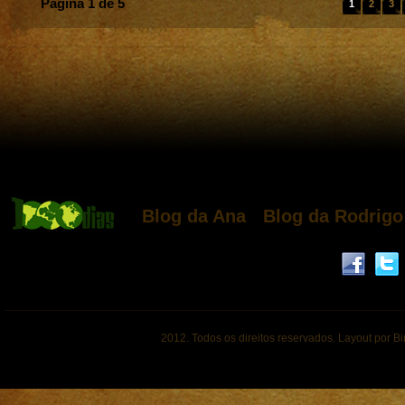
Página 1 de 5
1
2
3
Blog da Ana
Blog da Rodrigo
2012. Todos os direitos reservados. Layout por B