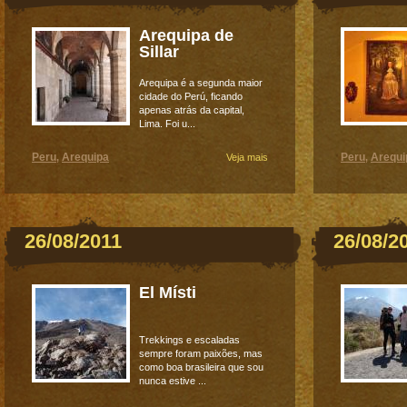
Arequipa de
Sillar
Arequipa é a segunda maior
cidade do Perú, ficando
apenas atrás da capital,
Lima. Foi u...
Peru
Arequipa
Peru
Arequi
,
Veja mais
,
26/08/2011
26/08/2
El Místi
Trekkings e escaladas
sempre foram paixões, mas
como boa brasileira que sou
nunca estive ...