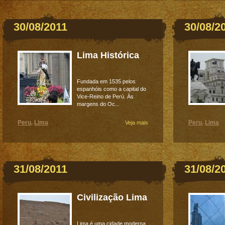
30/08/2011
30/08/2
Lima Histórica
Fundada em 1535 pelos
espanhóis como a capital do
Vice-Reino de Perú. Às
margens do Oc...
Peru
Lima
Peru
Lima
,
Veja mais
,
31/08/2011
31/08/2
Civilização Lima
Lima é uma cidade moderna,