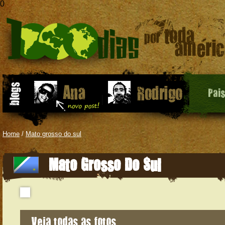
0
Pai
Home
/
Mato grosso do sul
Mato Grosso Do Sul
Veja todas as fotos