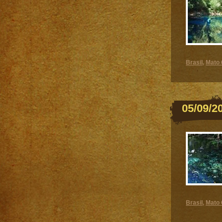
Brasil
Mato 
,
05/09/2
Brasil
Mato 
,