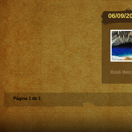
06/09/2
Brasil
Mato 
,
Página 1 de 1