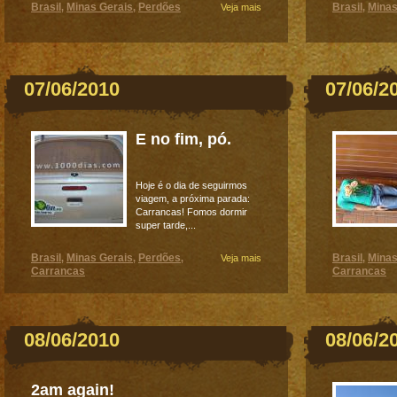
Brasil
Minas Gerais
Perdões
Brasil
Minas
,
,
Veja mais
,
07/06/2010
07/06/2
E no fim, pó.
Hoje é o dia de seguirmos
viagem, a próxima parada:
Carrancas! Fomos dormir
super tarde,...
Brasil
Minas Gerais
Perdões
Brasil
Minas
,
,
,
Veja mais
,
Carrancas
Carrancas
08/06/2010
08/06/2
2am again!