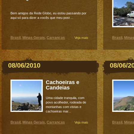
Bem amigos da Rede Globo, eu estou passando por
aqui só para dizer a vocês que meu post ...
Brasil
Minas Gerais
Carrancas
Brasil
Minas
,
,
Veja mais
,
08/06/2010
08/06/2
Cachoeiras e
Candeias
Uma cidade tranquila, com
povo acolhedor, rodeada de
montanhas com vistas e
cachoeiras mar...
Brasil
Minas Gerais
Carrancas
Brasil
Minas
,
,
Veja mais
,