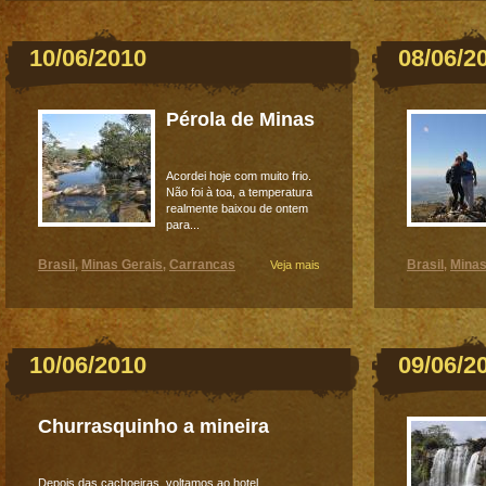
10/06/2010
08/06/2
Pérola de Minas
Acordei hoje com muito frio.
Não foi à toa, a temperatura
realmente baixou de ontem
para...
Brasil
Minas Gerais
Carrancas
Brasil
Minas
,
,
Veja mais
,
10/06/2010
09/06/2
Churrasquinho a mineira
Depois das cachoeiras, voltamos ao hotel,