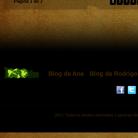
Página 1 de 7
1
2
3
4
Blog da Ana
Blog da Rodrigo
2012. Todos os direitos reservados. Layout por B