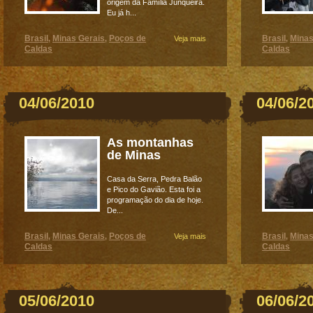
origem da Família Junqueira.
Eu já h...
Brasil
Minas Gerais
Poços de
Brasil
Minas
,
,
Veja mais
,
Caldas
Caldas
04/06/2010
04/06/2
As montanhas
de Minas
Casa da Serra, Pedra Balão
e Pico do Gavião. Esta foi a
programação do dia de hoje.
De...
Brasil
Minas Gerais
Poços de
Brasil
Minas
,
,
Veja mais
,
Caldas
Caldas
05/06/2010
06/06/2