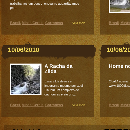
trabalhamos um pouco, enquanto aguardávamos
pel...
Brasil
Minas Gerais
Carrancas
Brasil
Minas
,
,
Veja mais
,
10/06/2010
10/06/2
A Racha da
Home no
Zilda
Essa Zilda deve ser
Oba! A nossa H
importante mesmo por aqui!
www.1000dias.
Ela tem um complexo de
cachoeiras e até um...
Brasil
Minas Gerais
Carrancas
Brasil
Minas
,
,
Veja mais
,