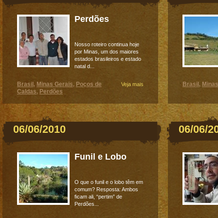
Perdões
Nosso roteiro continua hoje
por Minas, um dos maiores
estados brasileiros e estado
natal d...
Brasil
Minas Gerais
Poços de
Brasil
Minas
,
,
Veja mais
,
Caldas
Perdões
,
06/06/2010
06/06/2
Funil e Lobo
O que o funil e o lobo têm em
comum? Resposta: Ambos
ficam ali, “pertim” de
Perdões...