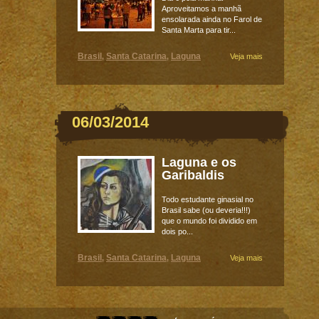
Aproveitamos a manhã
ensolarada ainda no Farol de
Santa Marta para tir...
Brasil
Santa Catarina
Laguna
,
,
Veja mais
06/03/2014
Laguna e os
Garibaldis
Todo estudante ginasial no
Brasil sabe (ou deveria!!!)
que o mundo foi dividido em
dois po...
Brasil
Santa Catarina
Laguna
,
,
Veja mais