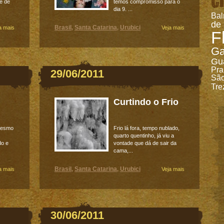
de de
temos compromisso para o
dia 9. ...
Bal
de
Brasil
Santa Catarina
Urubici
a mais
,
,
Veja mais
F
Ga
Gu
Pra
29/06/2011
São
Tre
Curtindo o Frio
 mesmo
Frio lá fora, tempo nublado,
quarto quentinho, já viu a
do e
vontade que dá de sair da
cama,...
Brasil
Santa Catarina
Urubici
a mais
,
,
Veja mais
30/06/2011