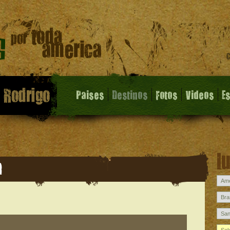
Paises
Destinos
Fotos
Videos
E
l
a