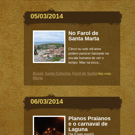
05/03/2014
No Farol de
Santa Marta
Cinco ou seis mil anos
podem parecer bastante na
escala humana de ver o
tempo. Mas na esca...
Brasil
Santa Catarina
Farol de Santa
,
,
Veja mais
Marta
06/03/2014
Planos Praianos
e o carnaval de
Laguna
Dia 6 pela manhã.