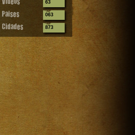
Videos
63
Paises
063
Cidades
873