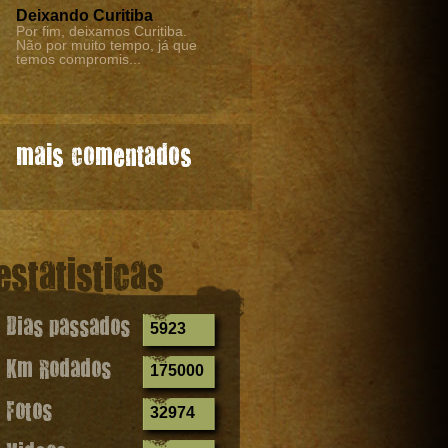
Deixando Curitiba
Por fim, deixamos Curitiba.
Não por muito tempo, já que
temos compromis...
mais comentados
estatisticas
Dias passados
5923
Km Rodados
175000
Fotos
32974