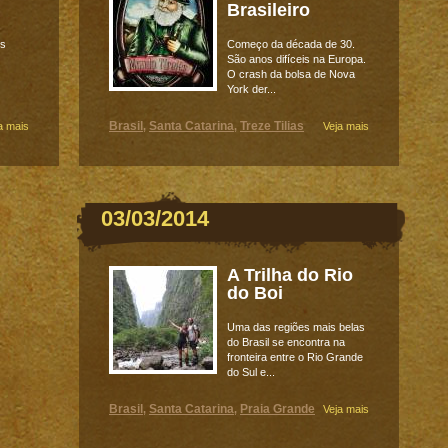
Brasileiro
es
Começo da década de 30.
São anos difíceis na Europa.
O crash da bolsa de Nova
York der...
Brasil
Santa Catarina
Treze Tilias
a mais
,
,
Veja mais
03/03/2014
A Trilha do Rio
do Boi
Uma das regiões mais belas
do Brasil se encontra na
fronteira entre o Rio Grande
do Sul e...
Brasil
Santa Catarina
Praia Grande
,
,
Veja mais