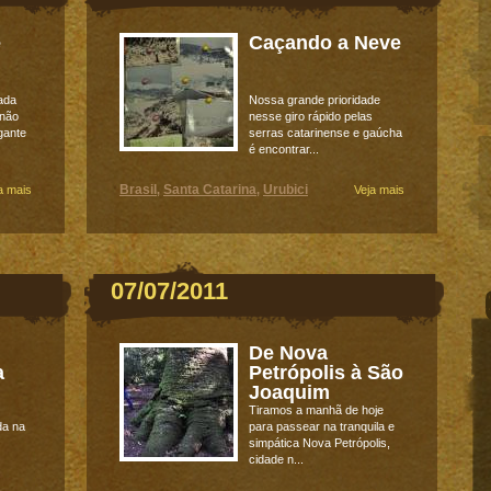
e
Caçando a Neve
ada
Nossa grande prioridade
 não
nesse giro rápido pelas
gante
serras catarinense e gaúcha
é encontrar...
Brasil
Santa Catarina
Urubici
a mais
,
,
Veja mais
07/07/2011
De Nova
a
Petrópolis à São
Joaquim
Tiramos a manhã de hoje
da na
para passear na tranquila e
simpática Nova Petrópolis,
cidade n...