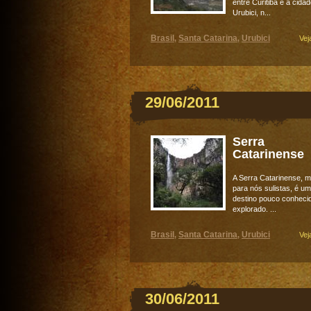
entre Curitiba e a cida
Urubici, n...
Brasil
Santa Catarina
Urubici
,
,
Vej
29/06/2011
Serra
Catarinense
A Serra Catarinense,
para nós sulistas, é um
destino pouco conheci
explorado. ...
Brasil
Santa Catarina
Urubici
,
,
Vej
30/06/2011