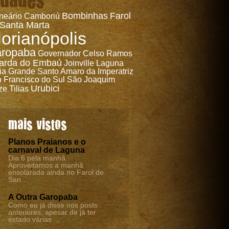
Bombinhas
Farol
neário Camboriú
 Santa Marta
lorianópolis
ropaba
Governador Celso Ramos
arda do Embaú
Joinville
Laguna
ia Grande
Santo Amaro da Imperatriz
 Francisco do Sul
São Joaquim
Urubici
ze Tilias
mais vistos
Planos Praianos e o
carnaval de Laguna
Dia 6 pela manhã.
Aproveitamos a manhã
ensolarada ainda no Farol de
San...
A Outra Garopaba
Como eu já disse nos posts
anteriores, apesar de já ter
estado várias ...