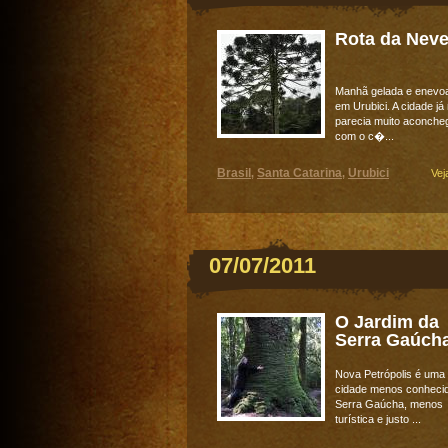
Rota da Nev
Manhã gelada e enevo
em Urubici. A cidade já
parecia muito aconche
com o c�...
Brasil
Santa Catarina
Urubici
,
,
Vej
07/07/2011
O Jardim da
Serra Gaúch
Nova Petrópolis é uma
cidade menos conheci
Serra Gaúcha, menos
turística e justo ...