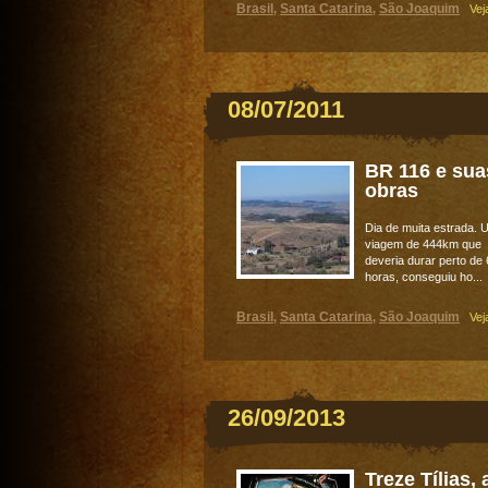
Brasil
Santa Catarina
São Joaquim
,
,
Vej
08/07/2011
BR 116 e sua
obras
Dia de muita estrada.
viagem de 444km que
deveria durar perto de 
horas, conseguiu ho...
Brasil
Santa Catarina
São Joaquim
,
,
Vej
26/09/2013
Treze Tílias, 