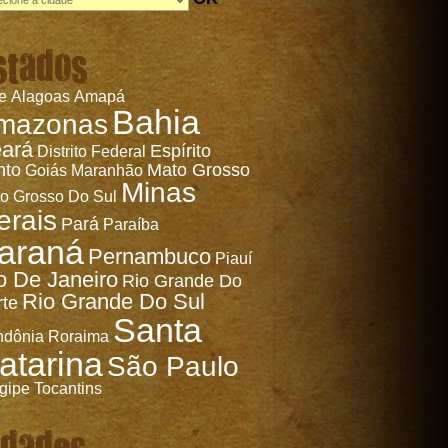
stados
e
Alagoas
Amapá
Bahia
mazonas
ará
Espírito
Distrito Federal
nto
Mato Grosso
Goiás
Maranhão
Minas
o Grosso Do Sul
erais
Pará
Paraíba
araná
Pernambuco
Piauí
o De Janeiro
Rio Grande Do
Rio Grande Do Sul
rte
Santa
ndônia
Roraima
atarina
São Paulo
gipe
Tocantins
idades