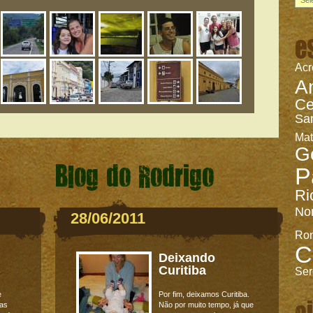
e
Acr
A
Ce
Sa
Mat
G
Blog do Rodrigo
P
Ri
No
28/06/2011
Ro
C
Deixando
Curitiba
Ser
e
Por fim, deixamos Curitiba.
c
ras
Não por muito tempo, já que