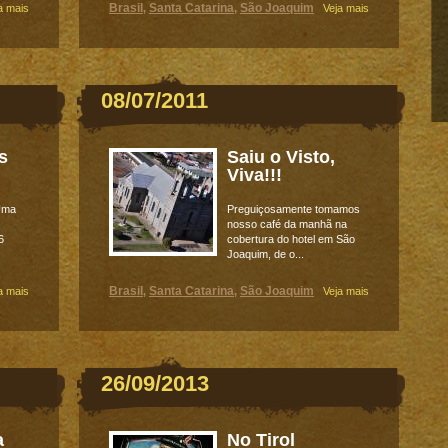
Brasil
Santa Catarina
São Joaquim
a mais
,
,
Veja mais
08/07/2011
s
Saiu o Visto,
Viva!!!
 Uma
Preguiçosamente tomamos
nosso café da manhã na
6
cobertura do hotel em São
Joaquim, de o...
Brasil
Santa Catarina
São Joaquim
a mais
,
,
Veja mais
26/09/2013
a
No Tirol