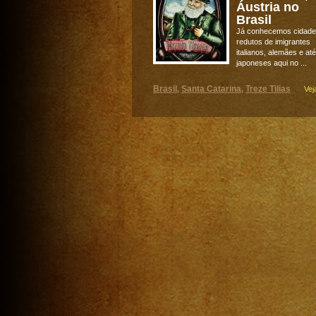
Áustria no
Brasil
Já conhecemos cidad
redutos de imigrantes
italianos, alemães e até
japoneses aqui no ...
Brasil
Santa Catarina
Treze Tilias
,
,
Vej