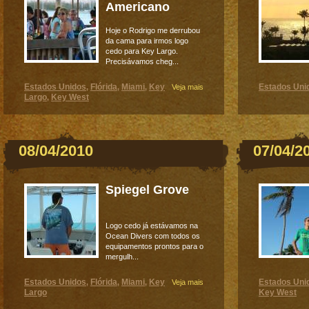
Americano
Hoje o Rodrigo me derrubou
da cama para irmos logo
cedo para Key Largo.
Precisávamos cheg...
Estados Unidos
Flórida
Miami
Key
Estados Uni
,
,
,
Veja mais
Largo
Key West
,
08/04/2010
07/04/2
Spiegel Grove
Logo cedo já estávamos na
Ocean Divers com todos os
equipamentos prontos para o
mergulh...
Estados Unidos
Flórida
Miami
Key
Estados Uni
,
,
,
Veja mais
Largo
Key West