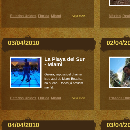
Estados Unidos
Flórida
Miami
México
Real
,
,
Veja mais
,
03/04/2010
02/04/2
La Playa del Sur
- Miami
Galera, impossível chamar
isso aqui de Miami Beach...
na buena... todos já haviam
me fal...
Estados Unidos
Flórida
Miami
Estados Uni
,
,
Veja mais
04/04/2010
03/04/2