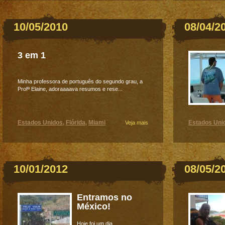
10/05/2010
08/04/2
3 em 1
Minha professora de português do segundo grau, a
Profª Elaine, adoraaaava resumos e rese...
Estados Unidos
Flórida
Miami
Estados Uni
,
,
Veja mais
10/01/2012
08/05/2
Entramos no
México!
Hoje foi um dia