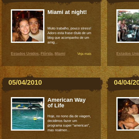
Miami at night!
Muito trabalho, pouco stress!
Adoro esta frase-título de um
blog que acompanho de um
amig...
Estados Unidos
Flórida
Miami
Estados Uni
,
,
Veja mais
05/04/2010
04/04/2
American Way
of Life
Hoje, no nono dia de viagem,
decidimos fazer um
programa super “american”,
mas realmen...