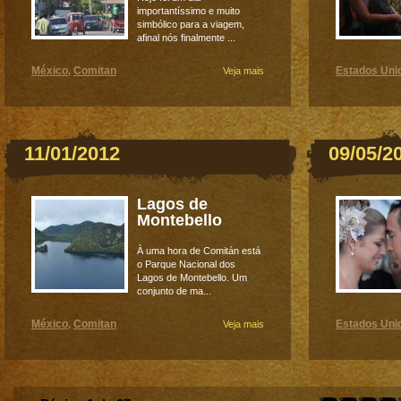
importantíssimo e muito
simbólico para a viagem,
afinal nós finalmente ...
México
Comitan
Estados Uni
,
Veja mais
11/01/2012
09/05/2
Lagos de
Montebello
À uma hora de Comitán está
o Parque Nacional dos
Lagos de Montebello. Um
conjunto de ma...
México
Comitan
Estados Uni
,
Veja mais