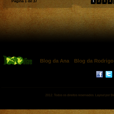
Página 1 de 37
1
2
3
4
Blog da Ana
Blog da Rodrigo
2012. Todos os direitos reservados. Layout por B