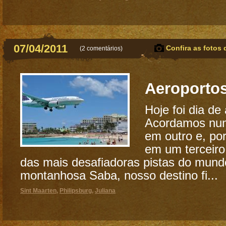
07/04/2011
Confira as fotos 
(
2 comentários
)
Aeroporto
Hoje foi dia de
Acordamos num
em outro e, po
em um terceir
das mais desafiadoras pistas do mund
montanhosa Saba, nosso destino fi...
Sint Maarten
,
Philipsburg
,
Juliana