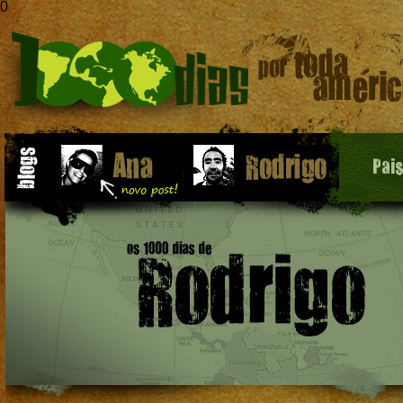
0
Pai