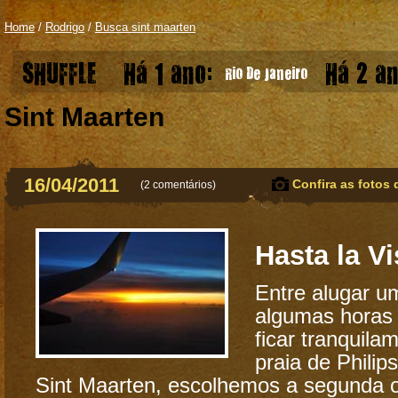
Home
/
Rodrigo
/
Busca sint maarten
SHUFFLE
Há 1 ano:
Há 2 an
Rio De Janeiro
Sint Maarten
16/04/2011
Confira as fotos 
(
2 comentários
)
Hasta la Vis
Entre alugar u
algumas horas 
ficar tranquila
praia de Philip
Sint Maarten, escolhemos a segunda