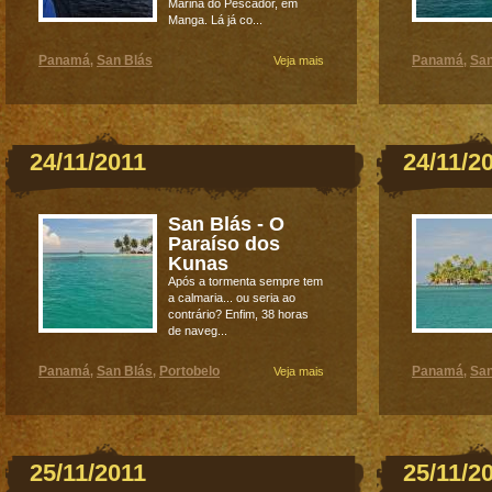
Marina do Pescador, em
Manga. Lá já co...
Panamá
San Blás
Panamá
San
,
Veja mais
,
24/11/2011
24/11/2
San Blás - O
Paraíso dos
Kunas
Após a tormenta sempre tem
a calmaria... ou seria ao
contrário? Enfim, 38 horas
de naveg...
Panamá
San Blás
Portobelo
Panamá
San
,
,
Veja mais
,
25/11/2011
25/11/2