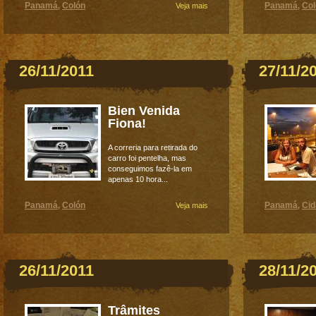
Panamá
Colón
Panamá
Col
,
Veja mais
,
26/11/2011
27/11/2
Bien Venida
Fiona!
A correria para retirada do
carro foi pentelha, mas
conseguimos fazê-la em
apenas 10 hora...
Panamá
Colón
Panamá
Ci
,
Veja mais
,
26/11/2011
28/11/2
Trâmites