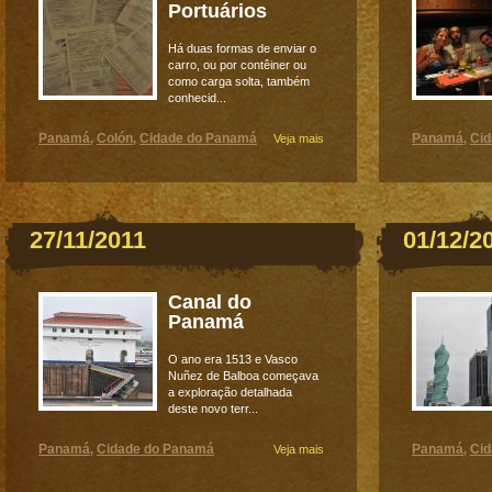
Portuários
Há duas formas de enviar o
carro, ou por contêiner ou
como carga solta, também
conhecid...
Panamá
Colón
Cidade do Panamá
Panamá
Ci
,
,
Veja mais
,
27/11/2011
01/12/2
Canal do
Panamá
O ano era 1513 e Vasco
Nuñez de Balboa começava
a exploração detalhada
deste novo terr...
Panamá
Cidade do Panamá
Panamá
Ci
,
Veja mais
,