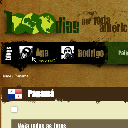
0
Pai
Home
/
Panama
Panamá
Veja todas as fotos