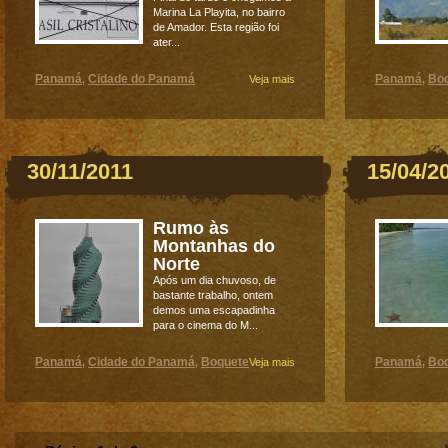
Marina La Playita, no bairro
de Amador. Esta região foi
ater...
Panamá
Cidade do Panamá
Panamá
Bo
,
Veja mais
,
30/11/2011
15/04/2
Rumo às
Montanhas do
Norte
Após um dia chuvoso, de
bastante trabalho, ontem
demos uma escapadinha
para o cinema do M...
Panamá
Cidade do Panamá
Boquete
Panamá
Boc
,
,
Veja mais
,