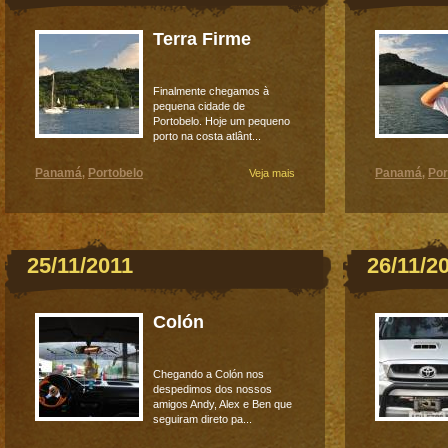
Terra Firme
Finalmente chegamos à
pequena cidade de
Portobelo. Hoje um pequeno
porto na costa atlânt...
Panamá
Portobelo
Panamá
Por
,
Veja mais
,
25/11/2011
26/11/2
Colón
Chegando a Colón nos
despedimos dos nossos
amigos Andy, Alex e Ben que
seguiram direto pa...