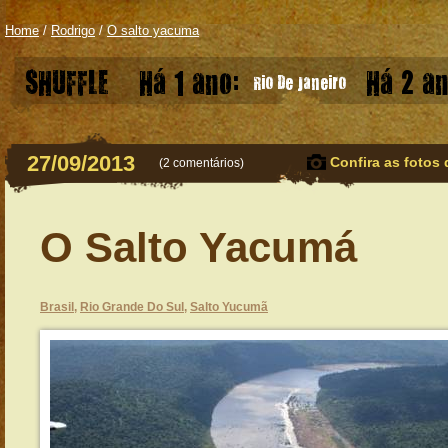
Home
/
Rodrigo
/
O salto yacuma
SHUFFLE
Há 1 ano:
Há 2 an
Rio De Janeiro
27/09/2013
Confira as fotos 
(
2 comentários
)
O Salto Yacumá
Brasil
,
Rio Grande Do Sul
,
Salto Yucumã