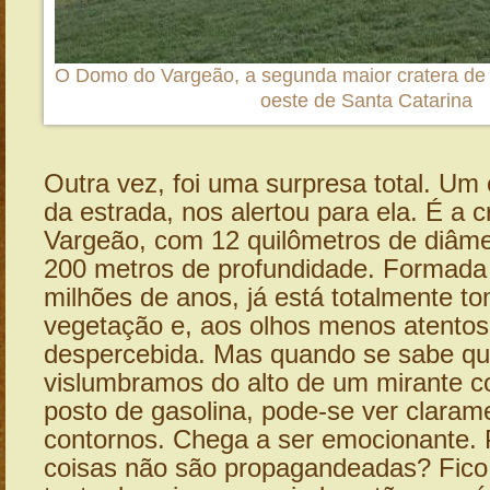
O Domo do Vargeão, a segunda maior cratera de 
oeste de Santa Catarina
Outra vez, foi uma surpresa total. Um 
da estrada, nos alertou para ela. É a c
Vargeão, com 12 quilômetros de diâme
200 metros de profundidade. Formada
milhões de anos, já está totalmente t
vegetação e, aos olhos menos atentos
despercebida. Mas quando se sabe que
vislumbramos do alto de um mirante 
posto de gasolina, pode-se ver claram
contornos. Chega a ser emocionante. 
coisas não são propagandeadas? Fico