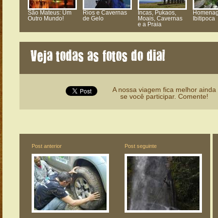
São Mateus: Um
Rios e Cavernas
Incas, Pukaos,
Homenag
Outro Mundo!
de Gelo
Moais, Cavernas
Ibitipoca
e a Praia
Veja todas as fotos do dia!
A nossa viagem fica melhor ainda
se você participar. Comente!
Post anterior
Post seguinte