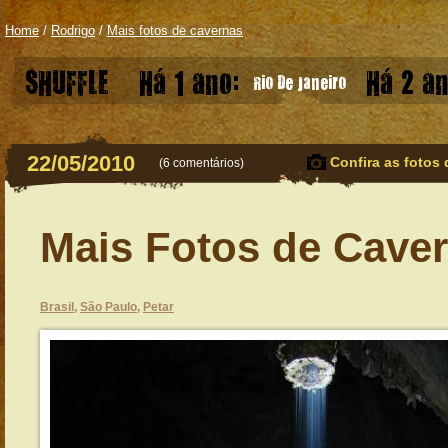
Home
/
Rodrigo
/
Mais fotos de cavernas
SHUFFLE
Há 1 ano:
Há 2 an
Rio De Janeiro
22/05/2010
Confira as fotos 
(
6 comentários
)
Mais Fotos de Cave
Brasil
,
São Paulo
,
Petar