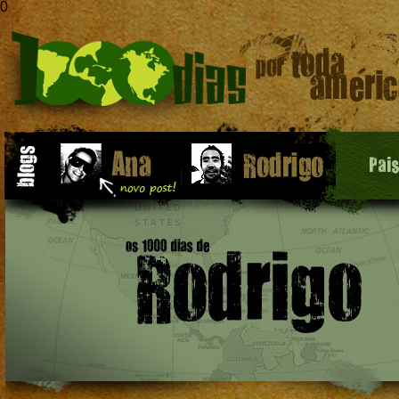
0
Pai