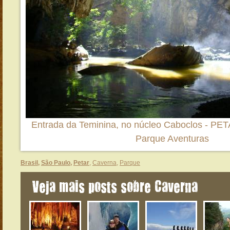
Entrada da Teminina, no núcleo Caboclos - PET
Parque Aventuras
Brasil
,
São Paulo
,
Petar
,
Caverna
,
Parque
Veja mais posts sobre Caverna