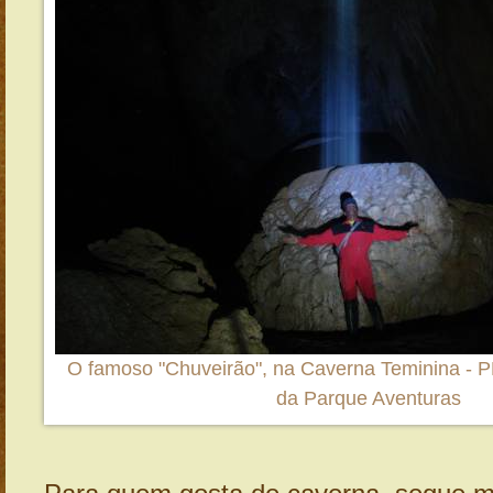
O famoso "Chuveirão", na Caverna Teminina - P
da Parque Aventuras