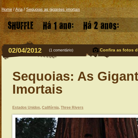
Home
/
Ana
/
Sequoias as gigantes imortais
SHUFFLE
Há 1 ano:
Há 2 anos:
02/04/2012
Confira as fotos d
(
1 comentário
)
Sequoias: As Gigan
Imortais
Estados Unidos
,
Califórnia
,
Three Rivers