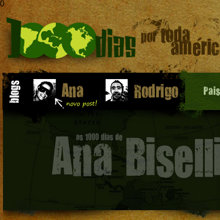
0
Pai