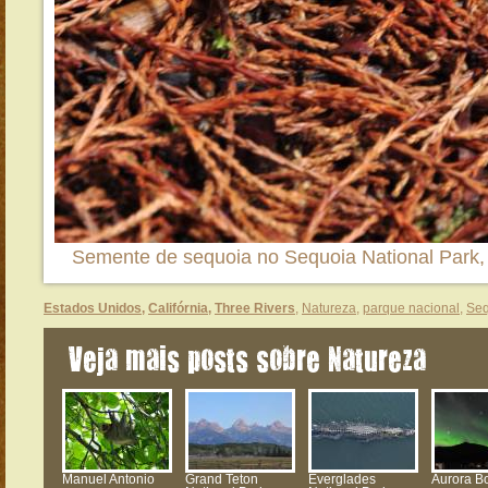
Semente de sequoia no Sequoia National Park, 
Estados Unidos
,
Califórnia
,
Three Rivers
,
Natureza
,
parque nacional
,
Seq
Veja mais posts sobre Natureza
Manuel Antonio
Grand Teton
Everglades
Aurora Bo