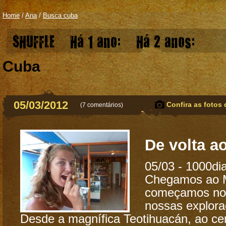
Home
/
Ana
/
Busca cuba
SHUFFLE
Há 1 ano:
Há 2 anos:
Cuba
05/03/2012
Confira as fotos 
(
7 comentários
)
De volta a
05/03 - 1000di
Chegamos ao M
começamos no
nossas explora
Desde a magnífica Teotihuacán, ao cent