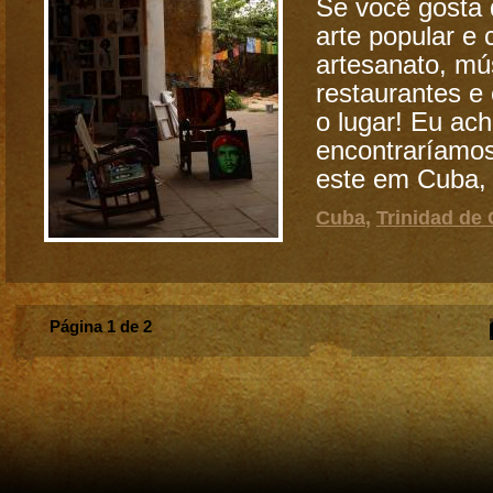
Se você gosta 
arte popular e
artesanato, mú
restaurantes e 
o lugar! Eu ac
encontraríamo
este em Cuba, 
Cuba
,
Trinidad de
Página 1 de 2