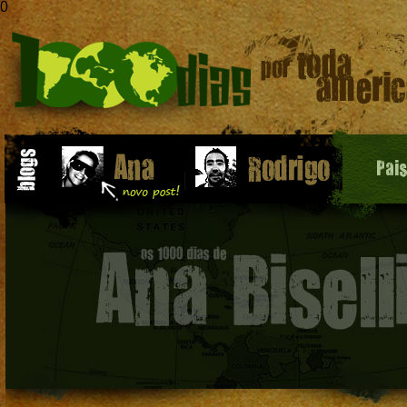
0
Pai