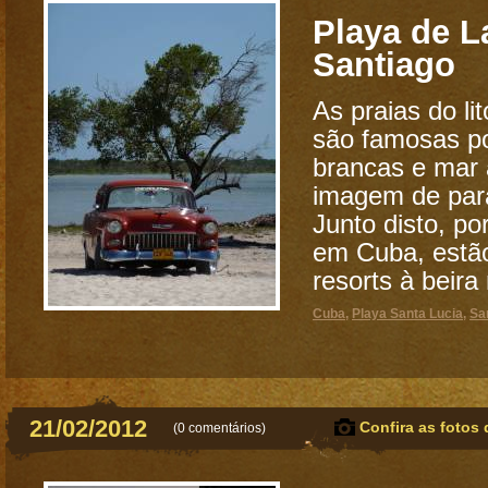
Playa de L
Santiago
As praias do li
são famosas po
brancas e mar a
imagem de para
Junto disto, p
em Cuba, estã
resorts à beira 
Cuba
,
Playa Santa Lucia
,
Sa
21/02/2012
Confira as fotos 
(
0 comentários
)