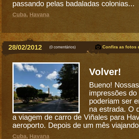
passando pelas badaladas colonias...
Cuba
,
Havana
28/02/2012
Confira as fotos 
(
0 comentários
)
Volver!
Bueno! Nossas
impressões do 
poderiam ser e
na estrada. O
a viagem de carro de Viñales para Hav
aeroporto. Depois de um mês viajando.
Cuba
,
Havana