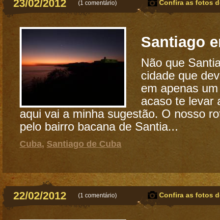
23/02/2012
Confira as fotos d
(
1 comentário
)
Santiago e
Não que Santi
cidade que dev
em apenas um 
acaso te levar 
aqui vai a minha sugestão. O nosso r
pelo bairro bacana de Santia...
Cuba
,
Santiago de Cuba
22/02/2012
Confira as fotos d
(
1 comentário
)