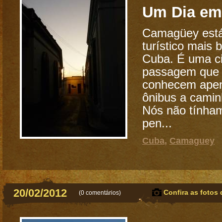
Um Dia e
Camagüey está 
turístico mais 
Cuba. É uma c
passagem que 
conhecem apen
ônibus a camin
Nós não tínha
pen...
Cuba
,
Camaguey
20/02/2012
Confira as fotos 
(
0 comentários
)