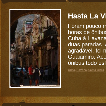
Hasta La V
Foram pouco m
horas de ônibu
Cuba à Havana,
duas paradas. 
agradável, foi 
Guaiamiro. Ac
ônibus todo es
Cuba
,
Havana
,
Santa Clara