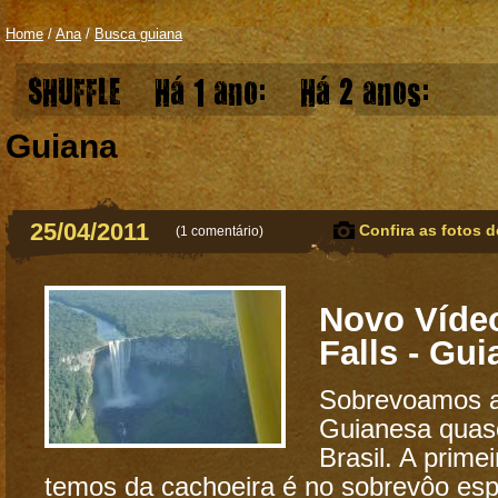
Home
/
Ana
/
Busca guiana
SHUFFLE
Há 1 ano:
Há 2 anos:
Guiana
25/04/2011
Confira as fotos d
(
1 comentário
)
Novo Vídeo
Falls - Gui
Sobrevoamos 
Guianesa quase
Brasil. A prime
temos da cachoeira é no sobrevôo esp