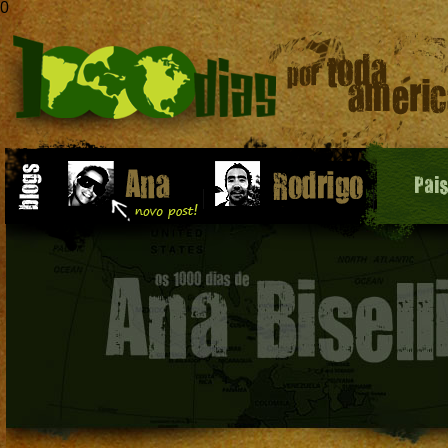
0
Pai