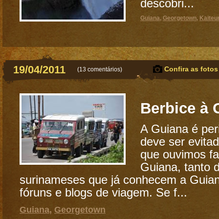
descobri...
Guiana
,
Georgetown
,
Kaiteur
19/04/2011
Confira as fotos
(
13 comentários
)
Berbice à
A Guiana é peri
deve ser evitad
que ouvimos fa
Guiana, tanto 
surinameses que já conhecem a Guian
fóruns e blogs de viagem. Se f...
Guiana
,
Georgetown