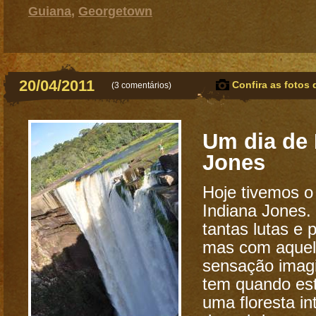
Guiana
,
Georgetown
20/04/2011
Confira as fotos 
(
3 comentários
)
Um dia de 
Jones
Hoje tivemos o
Indiana Jones
tantas lutas e 
mas com aque
sensação imag
tem quando es
uma floresta i