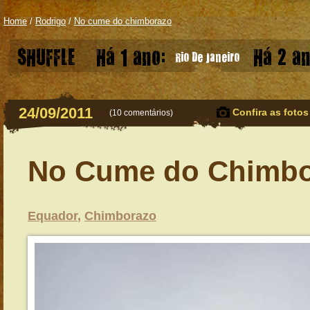
Home
/
Rodrigo
/
No cume do chimborazo
SHUFFLE
Há 1 ano:
Há 2 an
Rio De Janeiro
24/09/2011
Confira as fotos
(
10 comentários
)
No Cume do Chimbo
Equador
,
Chimborazo