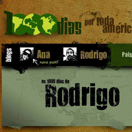
0
Pai