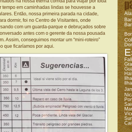
p
tados na nossa eterna corrida para viajar por toda
r tempo em caminhadas lindas se houvesse a
Ala
lares. Então, nossa primeira parada na cidade,
Ba
ra dormir, foi no Centro de Visitantes, onde
Bar
sando com um guarda-parque e debruçados sobre
conversado antes com o gerente da nossa pousada
Bon
Co
. Assim, conseguimos montar um “mini-roteiro”
Dom
po que ficaríamos por aqui.
E
Fal
Gr
Gua
Hai
Ilh
Ilh
Jam
Nic
Por
Sai
Mar
Vic
Sur
Cai