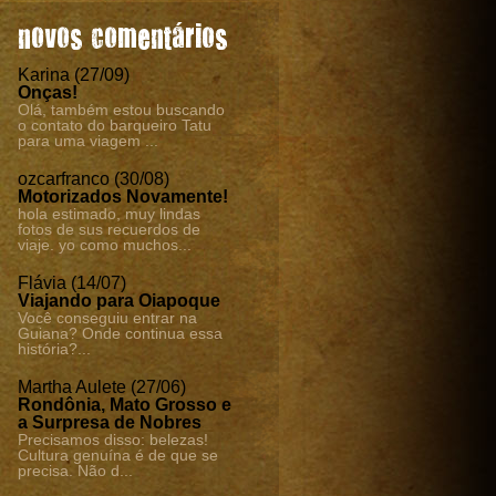
novos comentários
Karina (27/09)
Onças!
Olá, também estou buscando
o contato do barqueiro Tatu
para uma viagem ...
ozcarfranco (30/08)
Motorizados Novamente!
hola estimado, muy lindas
fotos de sus recuerdos de
viaje. yo como muchos...
Flávia (14/07)
Viajando para Oiapoque
Você conseguiu entrar na
Guiana? Onde continua essa
história?...
Martha Aulete (27/06)
Rondônia, Mato Grosso e
a Surpresa de Nobres
Precisamos disso: belezas!
Cultura genuína é de que se
precisa. Não d...