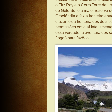
o Fitz Roy e o Cerro Torre de 
de Gelo Sul é a maior reserva 
Groelândia e faz a fronteira entr
cruzamos a fronteira dos dois p
permissões em dia! Infelizment
essa verdadeira aventura dos s
(logo!) para fazê-lo.