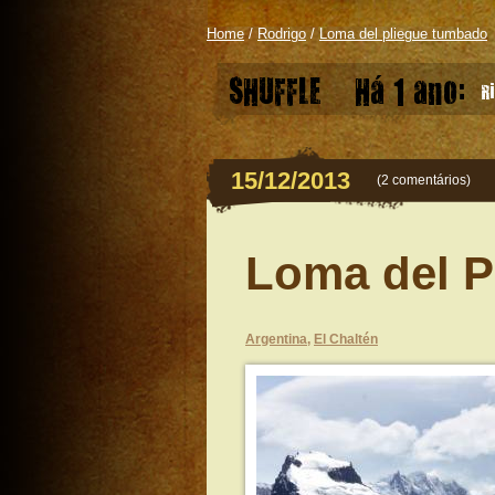
Home
/
Rodrigo
/
Loma del pliegue tumbado
SHUFFLE
Há 1 ano:
Ri
15/12/2013
(
2 comentários
)
Loma del 
Argentina
,
El Chaltén