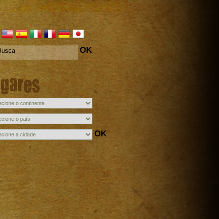
OK
ugares
OK