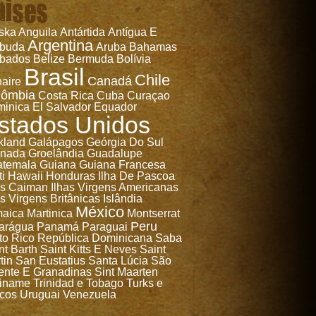
aises
ska
Anguila
Antártida
Antígua E
Argentina
rbuda
Aruba
Bahamas
bados
Belize
Bermuda
Bolívia
Brasil
Chile
Canadá
aire
lômbia
Costa Rica
Cuba
Curaçao
inica
El Salvador
Equador
stados Unidos
kland
Galápagos
Geórgia Do Sul
anada
Groelândia
Guadalupe
temala
Guiana
Guiana Francesa
ti
Hawaii
Honduras
Ilha De Pascoa
as Caiman
Ilhas Virgens Americanas
as Virgens Britânicas
Islândia
México
aica
Martinica
Montserrat
Peru
arágua
Panamá
Paraguai
to Rico
República Dominicana
Saba
nt Barth
Saint Kitts E Neves
Saint
tin
San Eustatius
Santa Lúcia
São
ente E Granadinas
Sint Maarten
iname
Trinidad e Tobago
Turks e
cos
Uruguai
Venezuela