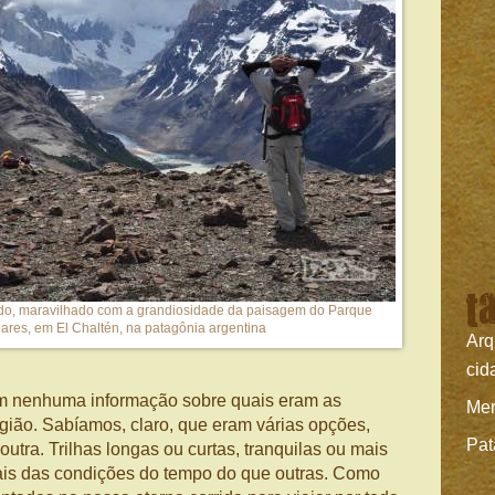
t
do, maravilhado com a grandiosidade da paisagem do Parque
ares, em El Chaltén, na patagônia argentina
Arq
cid
m nenhuma informação sobre quais eram as
Mer
egião. Sabíamos, claro, que eram várias opções,
Pat
utra. Trilhas longas ou curtas, tranquilas ou mais
is das condições do tempo do que outras. Como