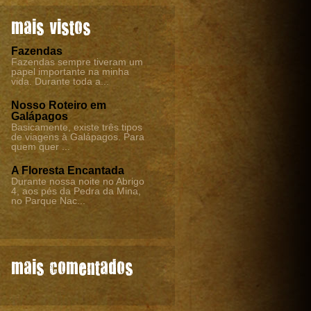
mais vistos
Fazendas
Fazendas sempre tiveram um
papel importante na minha
vida. Durante toda a...
Nosso Roteiro em
Galápagos
Basicamente, existe três tipos
de viagens à Galápagos. Para
quem quer ...
A Floresta Encantada
Durante nossa noite no Abrigo
4, aos pés da Pedra da Mina,
no Parque Nac...
mais comentados