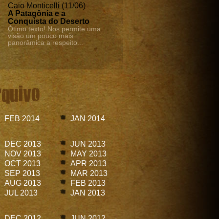
Caio Monticelli (11/06)
A Patagônia e a
Conquista do Deserto
Ótimo texto! Nos permite uma
visão um pouco mais
panorâmica a respeito...
rquivo
FEB 2014
JAN 2014
DEC 2013
JUN 2013
NOV 2013
MAY 2013
OCT 2013
APR 2013
SEP 2013
MAR 2013
AUG 2013
FEB 2013
JUL 2013
JAN 2013
DEC 2012
JUN 2012