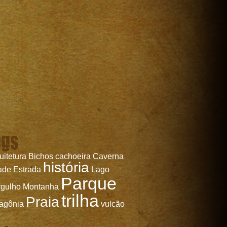
ags
uitetura
Bichos
cachoeira
Caverna
história
ade
Estrada
Lago
Parque
gulho
Montanha
trilha
Praia
agônia
vulcão