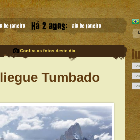
Há 2 anos:
o De Janeiro
Rio De Janeiro
l
Confira as fotos deste dia
Pliegue Tumbado