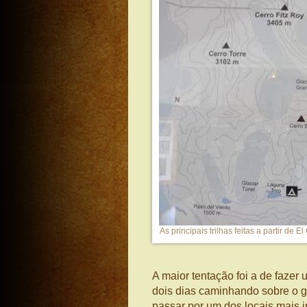
As principais trilhas feitas a partir de
A maior tentação foi a de fazer 
dois dias caminhando sobre o g
passar por um dos locais mais 