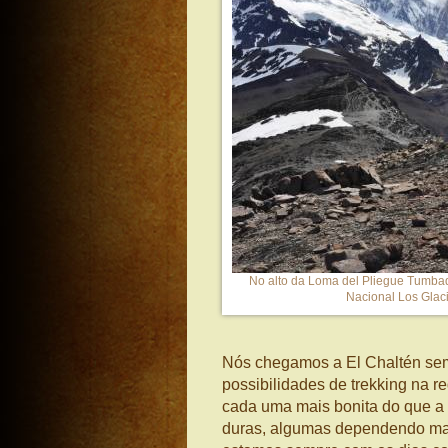
No alto da Loma del Pliegue Tumba
Nacional Los Glaci
Nós chegamos a El Chaltén se
possibilidades de trekking na r
cada uma mais bonita do que a o
duras, algumas dependendo ma