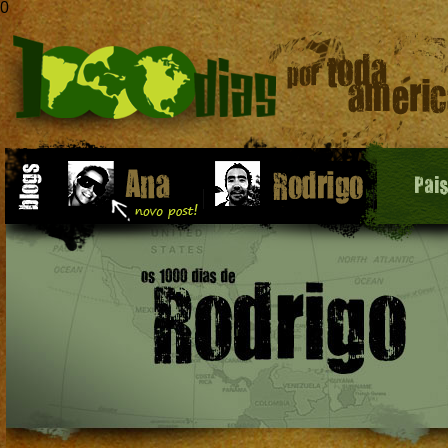
0
Pai