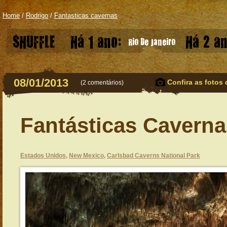
Home
/
Rodrigo
/
Fantasticas cavernas
SHUFFLE
Há 1 ano:
Há 2 an
Rio De Janeiro
08/01/2013
Confira as fotos 
(
2 comentários
)
Fantásticas Caverna
Estados Unidos
,
New Mexico
,
Carlsbad Caverns National Park