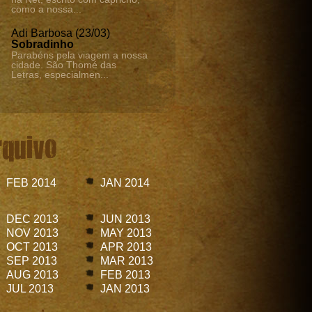
como a nossa...
Adi Barbosa (23/03)
Sobradinho
Parabéns pela viagem a nossa
cidade. São Thomé das
Letras, especialmen...
rquivo
FEB 2014
JAN 2014
DEC 2013
JUN 2013
NOV 2013
MAY 2013
OCT 2013
APR 2013
SEP 2013
MAR 2013
AUG 2013
FEB 2013
JUL 2013
JAN 2013