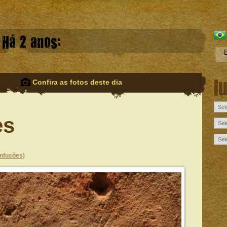
Há 2 anos:
l
Confira as fotos deste dia
es
onfusões)