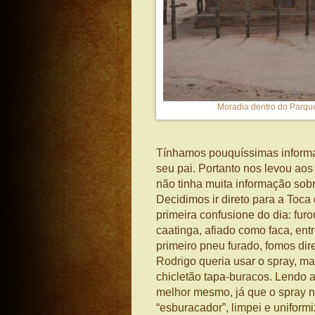
Moradia dentro do Parque
Tínhamos pouquíssimas informa
seu pai. Portanto nos levou aos
não tinha muita informação sobre
Decidimos ir direto para a Toca
primeira confusione do dia: fu
caatinga, afiado como faca, entr
primeiro pneu furado, fomos dir
Rodrigo queria usar o spray, mas
chicletão tapa-buracos. Lendo 
melhor mesmo, já que o spray não
“esburacador”, limpei e uniformi