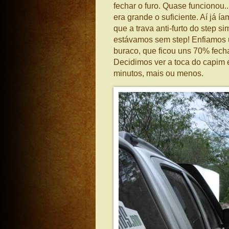
fechar o furo. Quase funcionou...
era grande o suficiente. Aí já 
que a trava anti-furto do step 
estávamos sem step! Enfiamos u
buraco, que ficou uns 70% fech
Decidimos ver a toca do capim 
minutos, mais ou menos.