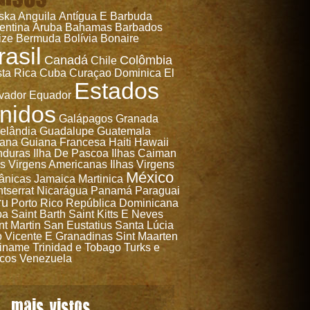
ska
Anguila
Antígua E Barbuda
entina
Aruba
Bahamas
Barbados
ize
Bermuda
Bolívia
Bonaire
rasil
Canadá
Colômbia
Chile
ta Rica
Cuba
Curaçao
Dominica
El
Estados
vador
Equador
nidos
Galápagos
Granada
elândia
Guadalupe
Guatemala
ana
Guiana Francesa
Haiti
Hawaii
nduras
Ilha De Pascoa
Ilhas Caiman
as Virgens Americanas
Ilhas Virgens
México
tânicas
Jamaica
Martinica
tserrat
Nicarágua
Panamá
Paraguai
ru
Porto Rico
República Dominicana
ba
Saint Barth
Saint Kitts E Neves
nt Martin
San Eustatius
Santa Lúcia
 Vicente E Granadinas
Sint Maarten
iname
Trinidad e Tobago
Turks e
cos
Venezuela
mais vistos