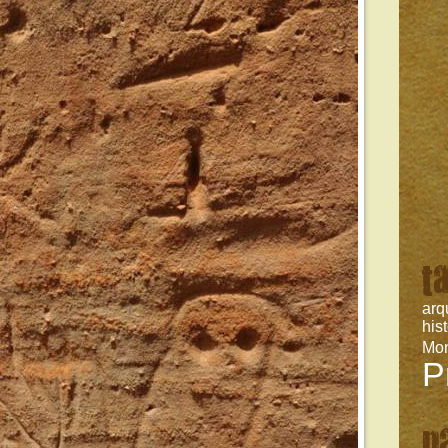
t
arq
his
Mo
P
p