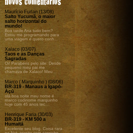
novos comentários
Maurício Furlan (13/08)
Salto Yucumã, o maior
salto horizontal do
mundo!
Boa tarde Ana tudo bem?
Estou me programando para
uma viagem e quero conh...
Xalaco (03/07)
Taos e as Danças
Sagradas
Oi! Parabéns pelo site. Desde
pequeno meu pai me
chamava de Xalaco! Meu ...
Marco ( Marquinho ) (08/06)
BR-319 - Manaus a Igapó-
Açú
olá boa noite meu nome é
marco codinome marquinho
hoje com 45 anos tec....
Henrique Faria (30/03)
BR-319 - KM 500 a
Humaitá
Excelente seu blog. Coisa rara
na Net, escrito com capricho,