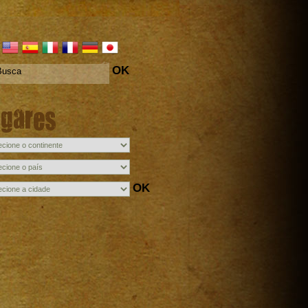
OK
ugares
OK