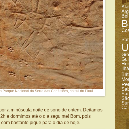
Ala
Arg
Bel
B
Cos
Sal
U
Gro
Gui
Ho
Ilh
Bri
Mon
Pe
Sa
o Parque Nacional da Serra das Confusões, no sul do Piauí
Sai
São
Sur
Cai
por a minúscula noite de sono de ontem. Deitamos
 22h e dormimos até o dia seguinte! Bom, pois
om bastante pique para o dia de hoje.