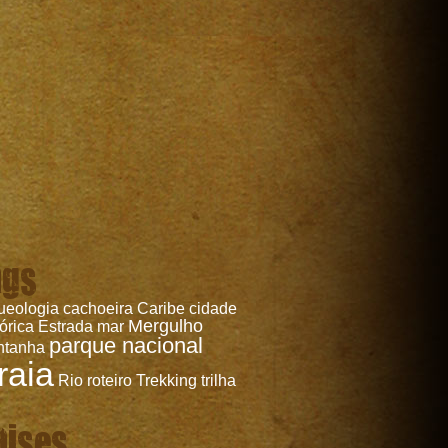
ags
ueologia
cachoeira
Caribe
cidade
Mergulho
tórica
Estrada
mar
parque nacional
ntanha
raia
Rio
roteiro
Trekking
trilha
aises