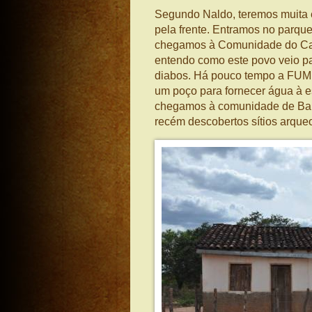
Segundo Naldo, teremos muita 
pela frente. Entramos no parq
chegamos à Comunidade do Capi
entendo como este povo veio pa
diabos. Há pouco tempo a FUM
um poço para fornecer água à 
chegamos à comunidade de Barr
recém descobertos sítios arqu