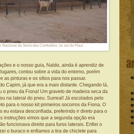
 Nacional da Serra das Confusões, no sul do Piauí
a
ções e o nosso guia, Naldo, ainda é aprendiz de
 lugares, contou sobre a vida do entorno, porém
 as pinturas e os sítios para nos passar.
 do Capim, já que era a mais distante. Chegando lá,
rou o pneu da Fiona! Um graveto de madeira seca da
ou na lateral do pneu. Surreal! Já escolados pelo
eto para o nosso kit primeiros socorros da Fiona. O
 eu estava desconfiada, preferindo ir direto para o
as instruções vimos que a segunda opção era
 funcionava direito para furos laterais. Enfiei o
zei o buraco e enfiamos a tira de chiclete para