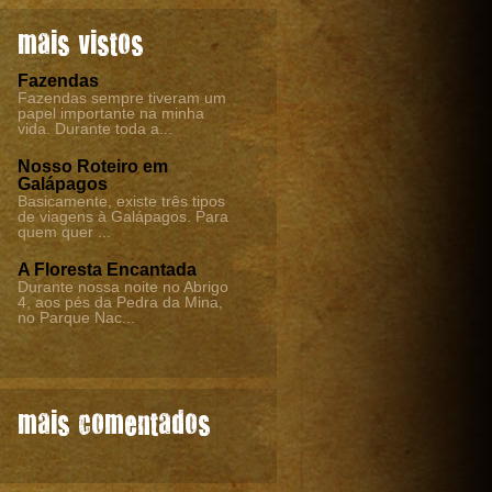
mais vistos
Fazendas
Fazendas sempre tiveram um
papel importante na minha
vida. Durante toda a...
Nosso Roteiro em
Galápagos
Basicamente, existe três tipos
de viagens à Galápagos. Para
quem quer ...
A Floresta Encantada
Durante nossa noite no Abrigo
4, aos pés da Pedra da Mina,
no Parque Nac...
mais comentados