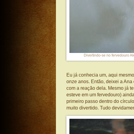
Divertindo-se no fervedouro Al
Eu já conhecia um, aqui mesmo 
onze anos. Então, deixei a Ana 
com a reação dela. Mesmo já t
esteve em um fervedouro) ainda
primeiro passo dentro do círculo
muito divertido. Tudo devidame