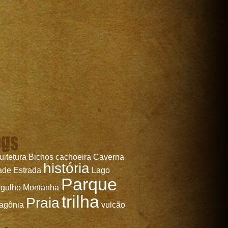
ags
uitetura
Bichos
cachoeira
Caverna
história
ade
Estrada
Lago
Parque
gulho
Montanha
trilha
Praia
agônia
vulcão