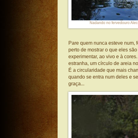
Nadando no fervedouro Alecr
Pare quem nunca esteve num, f
perto de mostrar o que eles são
experimentar, ao vivo e à cores
estranha, um círculo de areia n
É a circularidade que mais cha
quando se entra num deles e se 
graça...