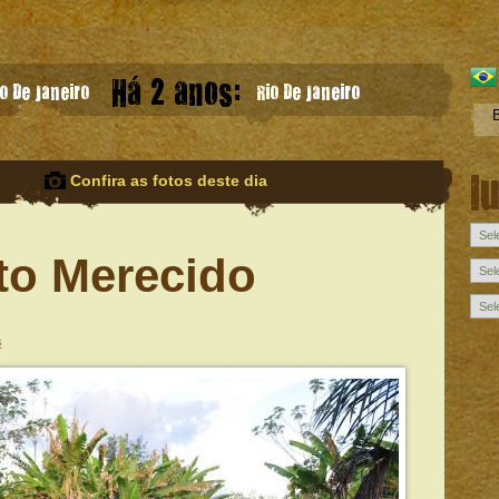
Há 2 anos:
o De Janeiro
Rio De Janeiro
l
Confira as fotos deste dia
to Merecido
s