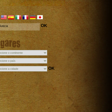
OK
ugares
OK