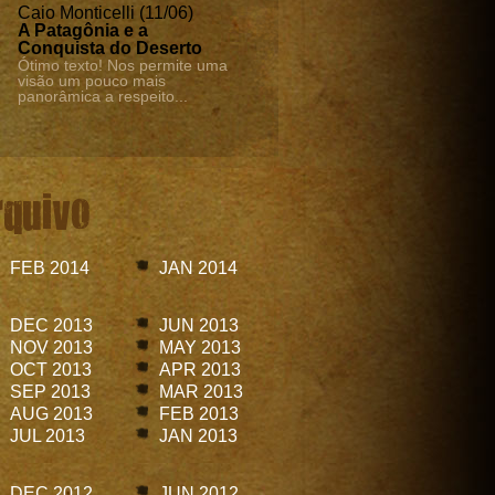
Caio Monticelli (11/06)
A Patagônia e a
Conquista do Deserto
Ótimo texto! Nos permite uma
visão um pouco mais
panorâmica a respeito...
rquivo
FEB 2014
JAN 2014
DEC 2013
JUN 2013
NOV 2013
MAY 2013
OCT 2013
APR 2013
SEP 2013
MAR 2013
AUG 2013
FEB 2013
JUL 2013
JAN 2013
DEC 2012
JUN 2012