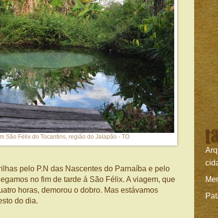
t
m São Félix do Tocantins, região do Jalapão - TO
Arq
cid
ilhas pelo P.N das Nascentes do Parnaíba e pelo
egamos no fim de tarde á São Félix. A viagem, que
Mer
atro horas, demorou o dobro. Mas estávamos
Pat
esto do dia.