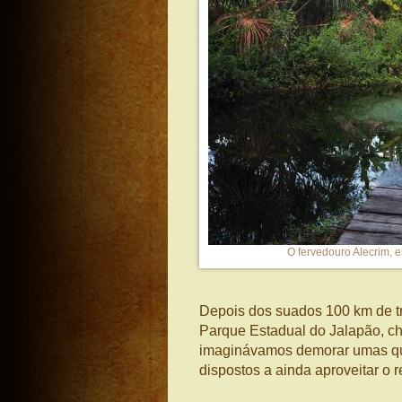
O fervedouro Alecrim, e
Depois dos suados 100 km de tr
Parque Estadual do Jalapão, ch
imaginávamos demorar umas qu
dispostos a ainda aproveitar o r