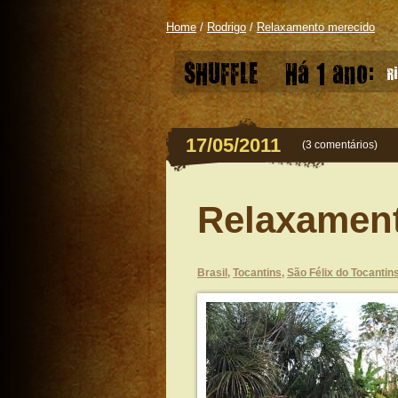
Home
/
Rodrigo
/
Relaxamento merecido
SHUFFLE
Há 1 ano:
Ri
17/05/2011
(
3 comentários
)
Relaxamen
Brasil
,
Tocantins
,
São Félix do Tocantin