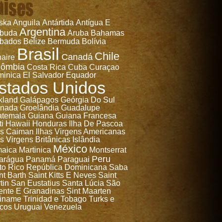
aises
ska
Anguila
Antártida
Antígua E
Argentina
rbuda
Aruba
Bahamas
bados
Belize
Bermuda
Bolívia
Brasil
Chile
Canadá
aire
lômbia
Costa Rica
Cuba
Curaçao
inica
El Salvador
Equador
stados Unidos
kland
Galápagos
Geórgia Do Sul
anada
Groelândia
Guadalupe
temala
Guiana
Guiana Francesa
ti
Hawaii
Honduras
Ilha De Pascoa
as Caiman
Ilhas Virgens Americanas
as Virgens Britânicas
Islândia
México
aica
Martinica
Montserrat
Peru
arágua
Panamá
Paraguai
to Rico
República Dominicana
Saba
nt Barth
Saint Kitts E Neves
Saint
tin
San Eustatius
Santa Lúcia
São
ente E Granadinas
Sint Maarten
iname
Trinidad e Tobago
Turks e
cos
Uruguai
Venezuela