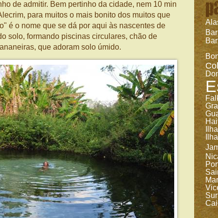
p
enho de admitir. Bem pertinho da cidade, nem 10 min
Alecrim, para muitos o mais bonito dos muitos que
Ala
o" é o nome que se dá por aqui às nascentes de
Ba
o solo, formando piscinas circulares, chão de
Bar
bananeiras, que adoram solo úmido.
Bon
Co
Dom
E
Fal
Gr
Gua
Hai
Ilh
Ilh
Jam
Nic
Por
Sai
Mar
Vic
Sur
Cai