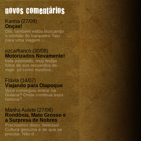
novos comentários
Karina (27/09)
Onças!
Olá, também estou buscando
o contato do barqueiro Tatu
para uma viagem ...
ozcarfranco (30/08)
Motorizados Novamente!
hola estimado, muy lindas
fotos de sus recuerdos de
viaje. yo como muchos...
Flávia (14/07)
Viajando para Oiapoque
Você conseguiu entrar na
Guiana? Onde continua essa
história?...
Martha Aulete (27/06)
Rondônia, Mato Grosso e
a Surpresa de Nobres
Precisamos disso: belezas!
Cultura genuína é de que se
precisa. Não d...