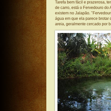
Tarefa bem fácil e prazerosa, t
de carro, está o Fervedouro do 
existem no Jalapão. "Fervedour
água em que ela parece brotar d
areia, geralmente cercado por 