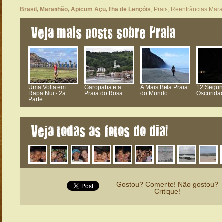
Brasil
,
Maranhão
,
Apicum Açu
,
Ilha de Lençóis
,
Praia
,
Reentrâncias Mar
Veja mais posts sobre Praia
Uma Volta em
Garopaba e a
A Mais Bela Praia
12 Segun
Rapa Nui - 2a
Praia do Rosa
do Mundo
Oscurida
Parte
Veja todas as fotos do dia!
Gostou? Comente! Não gostou?
Critique!