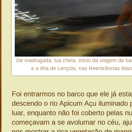
De madrugada, lua cheia, início da viagem de b
e a Ilha de Lençóis, nas Reentrâncias Ma
Foi entrarmos no barco que ele já esta
descendo o rio Apicum Açu iluminado p
luar, enquanto não foi coberto pelas 
começavam a se avolumar no céu, aj
nos mostrar a rica vegetação de man