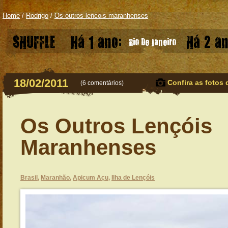
Home
/
Rodrigo
/
Os outros lencois maranhenses
SHUFFLE
Há 1 ano:
Há 2 an
Rio De Janeiro
18/02/2011
Confira as fotos 
(
6 comentários
)
Os Outros Lençóis
Maranhenses
Brasil
,
Maranhão
,
Apicum Açu
,
Ilha de Lençóis