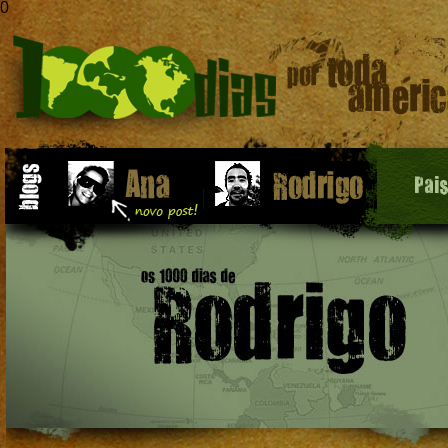
0
Pai