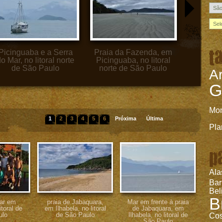
t
Picinguaba e a Serra
Praia da Fazenda, em
Baía de 
o Mar, no litoral norte
Picinguaba, no litoral
litoral
de São Paulo
norte de São Paulo
Ar
G
Mo
1
2
3
4
5
6
Próxima
Última
Pla
p
Ala
Ba
Bel
B
iar em
praia de Jabaquara,
Mar em frente à praia
itoral de
em Ilhabela, no litoral
de Jabaquara, em
ulo
de São Paulo
Ilhabela, no litoral de
Cos
São Paulo