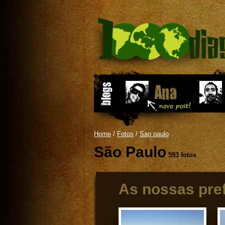
0
Home
/
Fotos
/
Sao paulo
São Paulo
593 fotos
As nossas pre