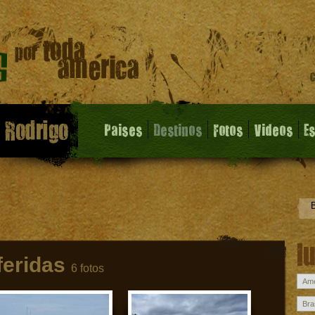
Paises
Destinos
Fotos
Videos
E
l
feridas
6 fotos