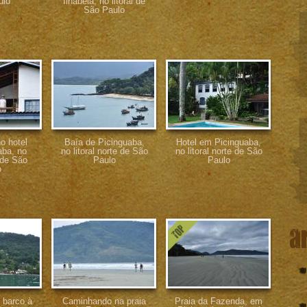
ulo
Ilhabela, no litoral de
São Paulo
o hotel
Baía de Picinguaba,
Hotel em Picinguaba,
aba, no
no litoral norte de São
no litoral norte de São
e de São
Paulo
Paulo
o
a
 barco à
Caminhando na praia
Praia da Fazenda, em