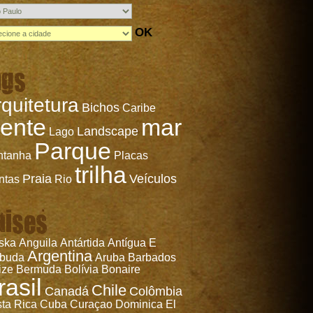
OK
ags
Picinguaba, no
Lucca, pronto para a
 norte de São
festa junina, em
Paulo
Ribeirão Preto - SP
quitetura
Bichos
Caribe
ente
mar
Landscape
Lago
Parque
ntanha
Placas
trilha
Praia
Veículos
ntas
Rio
aises
ska
Anguila
Antártida
Antígua E
Argentina
rbuda
Aruba
Barbados
ize
Bermuda
Bolívia
Bonaire
rasil
Chile
Canadá
Colômbia
ta Rica
Cuba
Curaçao
Dominica
El