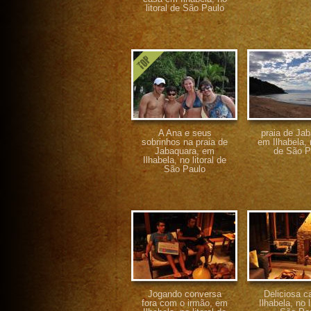
litoral de São Paulo
A Ana e seus
praia de Jab
sobrinhos na praia de
em Ilhabela, n
Jabaquara, em
de São P
Ilhabela, no litoral de
São Paulo
Jogando conversa
Deliciosa 
fora com o irmão, em
Ilhabela, no l