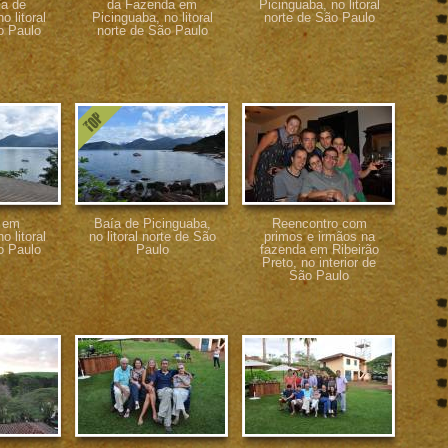
la de
da Fazenda em
Picinguaba, no litoral
o litoral
Picinguaba, no litoral
norte de São Paulo
o Paulo
norte de São Paulo
l em
Baía de Picinguaba,
Reencontro com
o litoral
no litoral norte de São
primos e irmãos na
o Paulo
Paulo
fazenda em Ribeirão
Preto, no interior de
São Paulo