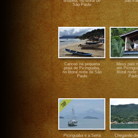
Ilhabela, no litoral de
São Pa
São Paulo
Canoas na pequena
Meus pais n
praia de Picinguaba,
em Picingu
no litoral norte de São
litoral nort
Paulo
Paul
Picinguaba e a Serra
Chegando de