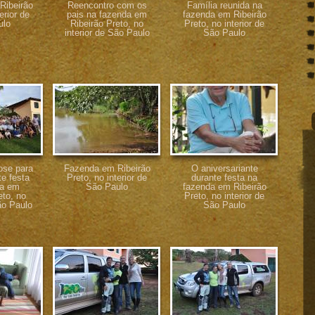
Ribeirão
Reencontro com os
Família reunida na
erior de
pais na fazenda em
fazenda em Ribeirão
ulo
Ribeirão Preto, no
Preto, no interior de
interior de São Paulo
São Paulo
ose para
Fazenda em Ribeirão
O aniversariante
te festa
Preto, no interior de
durante festa na
da em
São Paulo
fazenda em Ribeirão
eto, no
Preto, no interior de
ão Paulo
São Paulo