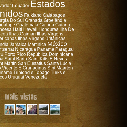
Estados
vador
Equador
nidos
Falkland
Galápagos
rgia Do Sul
Granada
Groelândia
adalupe
Guatemala
Guiana
Guiana
ncesa
Haiti
Hawaii
Honduras
Ilha De
scoa
Ilhas Caiman
Ilhas Virgens
ricanas
Ilhas Virgens Britânicas
México
ândia
Jamaica
Martinica
tserrat
Nicarágua
Panamá
Paraguai
ru
Porto Rico
República Dominicana
ba
Saint Barth
Saint Kitts E Neves
nt Martin
San Eustatius
Santa Lúcia
 Vicente E Granadinas
Sint Maarten
iname
Trinidad e Tobago
Turks e
cos
Uruguai
Venezuela
mais vistas