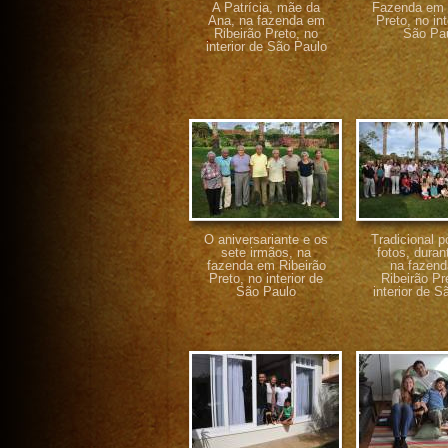
A Patrícia, mãe da
Fazenda em 
Ana, na fazenda em
Preto, no int
Ribeirão Preto, no
São Pa
interior de São Paulo
O aniversariante e os
Tradicional p
sete irmãos, na
fotos, duran
fazenda em Ribeirão
na fazen
Preto, no interior de
Ribeirão Pr
São Paulo
interior de S