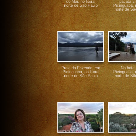
do Mar, no litoral
pacata vi
norte de São Paulo
Picinguaba, n
norte de Sã
Praia da Fazenda, em
No hote
Picinguaba, no litoral
Picinguaba, n
norte de São Paulo
norte de Sã