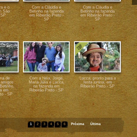
a e o
Com a Cláudia e
Com a Cláudia e
m São
Betinho na fazenda
Betinho na fazenda
- SP
em Ribeirão Preto -
em Ribeirão Preto -
SP
SP
ma de
Com a Néia, Jorge,
Lucca, pronto para a
 amigos
Maria Júlia e Lucca,
festa junina, em
Betinho,
na fazenda em
Ribeirão Preto - SP
da em
Ribeirão Preto - SP
to - SP
1
2
3
4
5
6
Próxima
Última