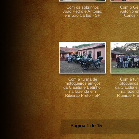
Com os sobrinhos
Com o Gêr
João Pedro e Antônio,
Antônio e
em São Carlos - SP
Carlos 
Com a turma de
Com a tur
motoqueiros amigos
motoqueiros
da Cláudia e Betinho,
da Cláudia e 
na fazenda em
na fazen
Ribeirão Preto - SP
Ribeirão Pre
Página 1 de 15