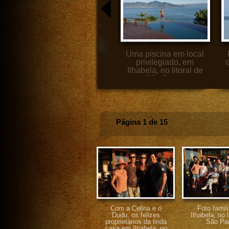
A Ana e seus sobrinhos
Uma piscina em local
na praia de Jabaquara,
privilegiado, em
d
em Ilhabela, no litoral
Ilhabela, no litoral de
de São Paulo
São Paulo
Página 1 de 15
Com a Celina e o
Foto famil
Dudu, os felizes
Ilhabela, no l
proprietários da linda
São Pa
casa em Ilhabela, no