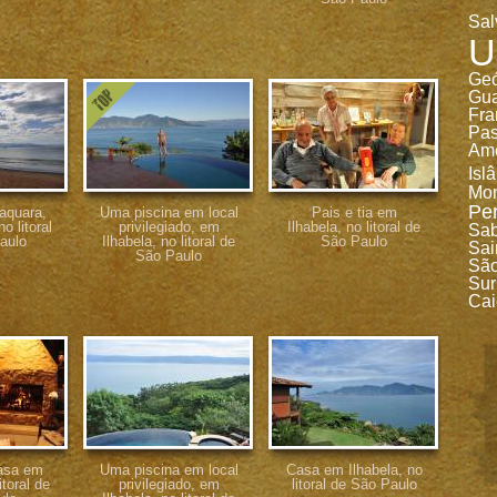
Sal
U
Geó
Gu
Fra
Pa
Ame
Isl
Mon
Pe
aquara,
Uma piscina em local
Pais e tia em
o litoral
privilegiado, em
Ilhabela, no litoral de
Sa
aulo
Ilhabela, no litoral de
São Paulo
Sai
São Paulo
São
Sur
Cai
casa em
Uma piscina em local
Casa em Ilhabela, no
itoral de
privilegiado, em
litoral de São Paulo