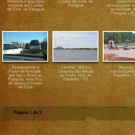
motorista e guia para
Ciudad del Este, no
pedestres
compras em Ciudad
Paraguai
atravessando a
del Este, no Paraguai
da Amizade, e
Paraguai e Br
Atravessando a
Carolina - MA e a
Represa
Ponte da Amizade,
Chapada das Mesas
transbordand
que liga o Brasil ao
ao fundo, visto de
Filadelfia -
Paraguai, entre Foz
Filadelfia - TO
do Iguaçu e Ciudad
del Este
Página 1 de 1