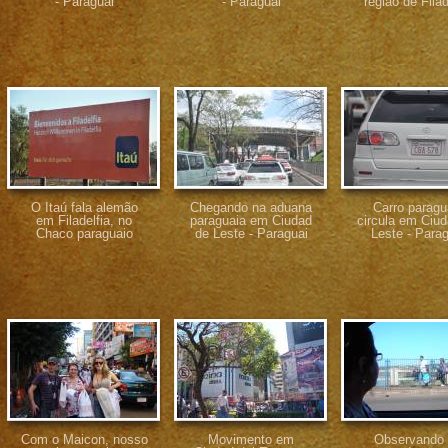
- Paraguai
- Paraguai
região de Filad
O Itaú fala alemão
Chegando na aduana
Carro paragu
em Filadelfia, no
paraguaia em Ciudad
circula em Ciu
Chaco paraguaio
de Leste - Paraguai
Leste - Parag
Com o Maicon, nosso
Movimento em
Observando