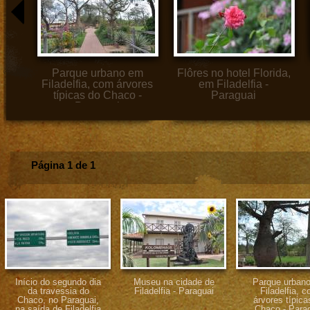
Parque urbano em
Flôres no hotel Florida,
Filadelfia, com árvores
em Filadelfia -
típicas do Chaco -
Paraguai
Paraguai
Página 1 de 1
Início do segundo dia
Museu na cidade de
Parque urban
da travessia do
Filadelfia - Paraguai
Filadelfia, 
Chaco, no Paraguai,
árvores típica
na saída de Filadelfia
Chaco - Para