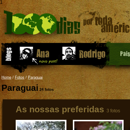
1
Pai
Home
/
Fotos
/
Paraguai
Paraguai
24 fotos
As nossas preferidas
3 fotos