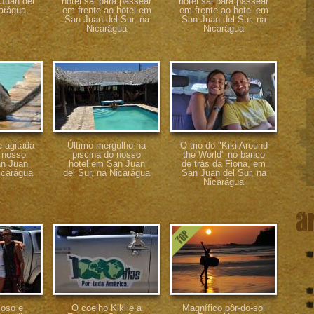
 Juan del
hotel sai para passear
hotel sai para passear
carágua
em frente ao hotel em
em frente ao hotel em
San Juan del Sur, na
San Juan del Sur, na
Nicarágua
Nicarágua
e agitada
Último mergulho na
O trio do "Kiki Around
 nosso
piscina do nosso
the World" no banco
an Juan
hotel em San Juan
de trás da Fiona, em
icarágua
del Sur, na Nicarágua
San Juan del Sur, na
Nicarágua
a
oso e
O coelho Kiki e a
Magnífico pôr-do-sol