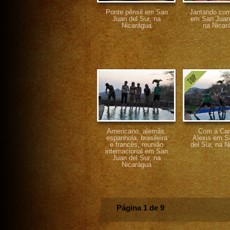
Ponte pênsil em San
Jantando co
Juan del Sur, na
em San Juan 
Nicarágua
na Nicar
Americano, alemãs,
Com a Car
espanhola, brasileira
Alexis em S
e francês, reunião
del Sur, na N
internacional em San
Juan del Sur, na
Nicarágua
Página 1 de 9