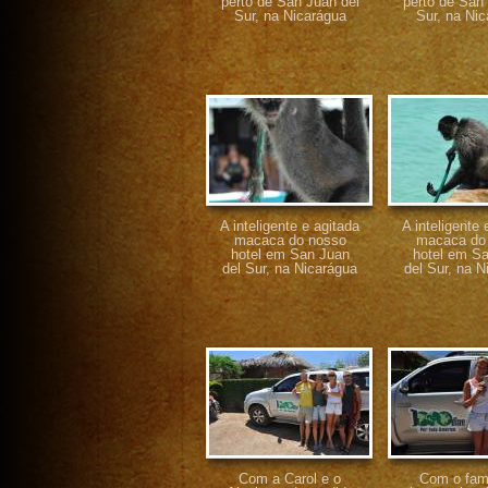
perto de San Juan del
perto de San
Sur, na Nicarágua
Sur, na Ni
A inteligente e agitada
A inteligente 
macaca do nosso
macaca do
hotel em San Juan
hotel em S
del Sur, na Nicarágua
del Sur, na N
Com a Carol e o
Com o fam