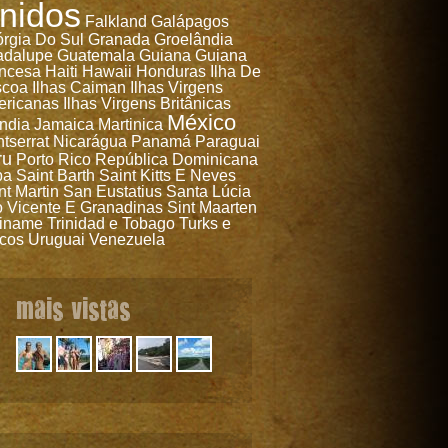
nidos
Falkland
Galápagos
rgia Do Sul
Granada
Groelândia
adalupe
Guatemala
Guiana
Guiana
ncesa
Haiti
Hawaii
Honduras
Ilha De
scoa
Ilhas Caiman
Ilhas Virgens
ricanas
Ilhas Virgens Britânicas
México
ândia
Jamaica
Martinica
tserrat
Nicarágua
Panamá
Paraguai
ru
Porto Rico
República Dominicana
ba
Saint Barth
Saint Kitts E Neves
nt Martin
San Eustatius
Santa Lúcia
 Vicente E Granadinas
Sint Maarten
iname
Trinidad e Tobago
Turks e
cos
Uruguai
Venezuela
mais vistas