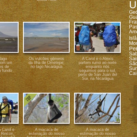
U
Geó
Gu
Fra
Pa
Ame
Isl
Mon
Pe
Sa
Sai
lago
Os vulcões gêmeos
A Carol e o Alexis
com um
da Ilha de Ometepe,
partem rumo ao norte
São
es de
no lago Nicarágua
enquanto nós
Sur
 fundo
seguimos para o sul,
Cai
perto de San Juan del
Sur, na Nicarágua
 Carol e
A macaca de
A macaca de
 Rincon,
estimação do nosso
estimação do nosso