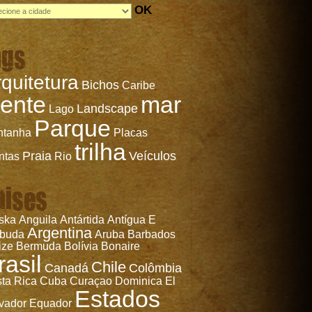
OK
ags
rol e o Alexis
quitetura
Bichos
Juan del Sur,
Caribe
Nicarágua
ente
mar
Landscape
Lago
Parque
ntanha
Placas
trilha
Praia
Veículos
ntas
Rio
aises
ska
Anguila
Antártida
Antígua E
Argentina
rbuda
Aruba
Barbados
ize
Bermuda
Bolívia
Bonaire
rasil
Chile
Canadá
Colômbia
ta Rica
Cuba
Curaçao
Dominica
El
Estados
vador
Equador