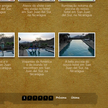
m amigos
Alexis dá show com
Iluminação noturna da
del Sur,
seu violão no hotel
piscina do nosso
água
em San Juan del Sur,
hotel em San Juan
na Nicarágua
del Sur, na Nicarágua
ol e o
Viajantes da América
A bela piscina do
an Juan
e do mundo se
nosso hotel em San
icarágua
encontram em San
Juan del Sur, na
Juan del Sur, na
Nicarágua
Nicarágua
1
2
3
4
5
6
Próxima
Última