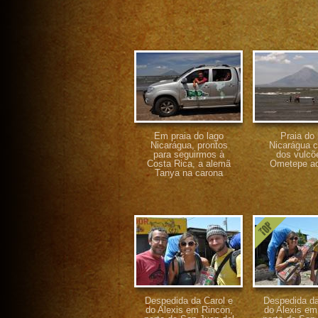
Em praia do lago
Praia do 
Nicarágua, prontos
Nicarágua 
para seguirmos à
dos vulcõ
Costa Rica, a alemã
Ometepe ao
Tanya na carona
Despedida da Carol e
Despedida da
do Alexis em Rincon,
do Alexis em