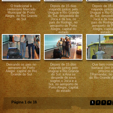
O tradicional e
Depois de 15 dias
Depois de 15 
centenário Mercado
viajando juntos pelo
viajando juntos
Municipal de Porto
Uruguai e Rio Grande
Uruguai e Rio 
Alegre, no Rio Grande
do Sul, despedida do
do Sul, desped
do Sul
Joca e da Ixa, os
Joca e da Ixa
pais do Rodrigo, no
pais do Rodrig
aeroporto de Porto
aeroporto de P
Alegre, capital do
Alegre, capita
estado
estado
Deixando os pais no
Depois de 15 dias
Que belo nom
aeroporto de Porto
viajando juntos pelo
barraca! (em 
Alegre, capital do Rio
Uruguai e Rio Grande
próximo a
Grande do Sul
do Sul, a Ana se
TRamandaí, no l
despede de seus
do Rio Grande d
sogros,o Joca e a
Ixa, no aeroporto de
Porto Alegre, capital
do estado
Página 1 de 16
1
2
3
4