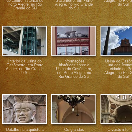
do centro histórico de
Gasômetro, em Porto
Alegre, no Rio 
Porto Alegre, no Rio
Alegre, no Rio Grande
do Sul
Grande do Sul
do Sul
Interior da Usina do
Informações
Usina do Gasôm
Gasômetro, em Porto
históricas sobre a
um dos ícone
Alegre, no Rio Grande
Usina do Gasômetro,
cidade de Po
do Sul
em Porto Alegre, no
Alegre, no Rio 
Rio Grande do Sul
do Sul
Detalhe na arquitetura
Os grandes
O vasto interi