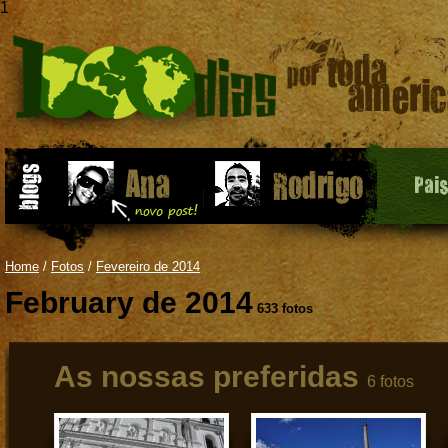
1
Pai
Home
/
Fotos
/
Fevereiro de 2014
February de 2014
633 fotos
As nossas preferidas
6 fotos