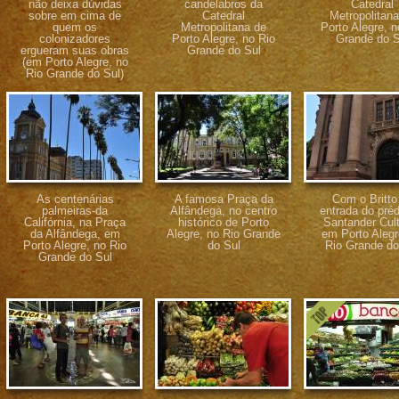
não deixa dúvidas
candelabros da
Catedral
sobre em cima de
Catedral
Metropolitana
quem os
Metropolitana de
Porto Alegre, n
colonizadores
Porto Alegre, no Rio
Grande do S
ergueram suas obras
Grande do Sul
(em Porto Alegre, no
Rio Grande do Sul)
As centenárias
A famosa Praça da
Com o Britto
palmeiras-da
Alfândega, no centro
entrada do préd
Califórnia, na Praça
histórico de Porto
Santander Cult
da Alfândega, em
Alegre, no Rio Grande
em Porto Alegr
Porto Alegre, no Rio
do Sul
Rio Grande do
Grande do Sul