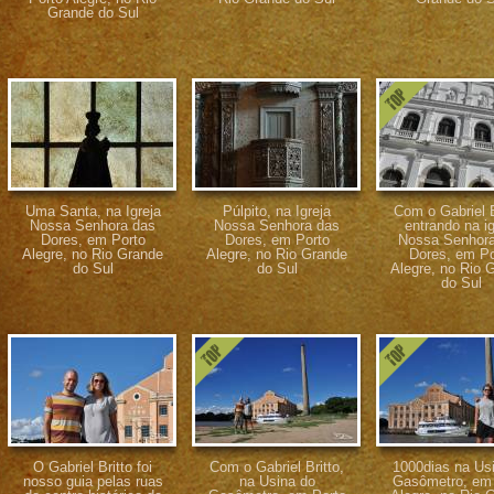
Grande do Sul
Uma Santa, na Igreja
Púlpito, na Igreja
Com o Gabriel B
Nossa Senhora das
Nossa Senhora das
entrando na ig
Dores, em Porto
Dores, em Porto
Nossa Senhor
Alegre, no Rio Grande
Alegre, no Rio Grande
Dores, em Po
do Sul
do Sul
Alegre, no Rio 
do Sul
O Gabriel Britto foi
Com o Gabriel Britto,
1000dias na Us
nosso guia pelas ruas
na Usina do
Gasômetro, em 