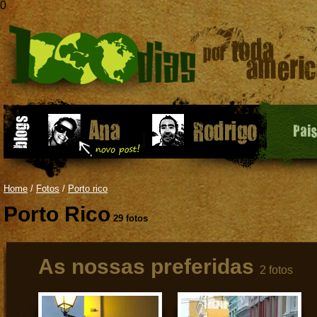
0
Pai
Home
/
Fotos
/
Porto rico
Porto Rico
29 fotos
As nossas preferidas
2 fotos