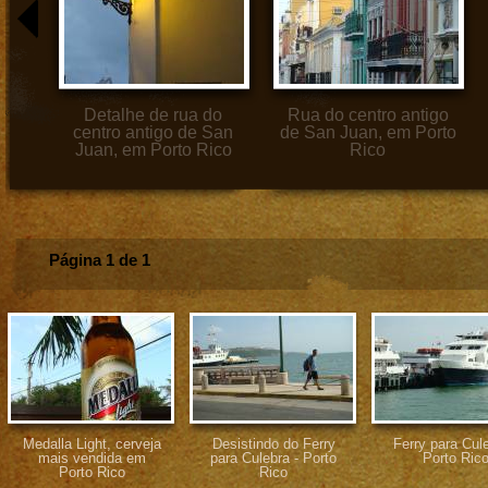
Detalhe de rua do
Rua do centro antigo
centro antigo de San
de San Juan, em Porto
Juan, em Porto Rico
Rico
Página 1 de 1
Medalla Light, cerveja
Desistindo do Ferry
Ferry para Cule
mais vendida em
para Culebra - Porto
Porto Ric
Porto Rico
Rico