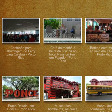
Confusão para
Café da manhã à
Boteco com m
abordagem do Ferry
beira da piscina no
ao vivo em Faja
para Culebra - Porto
hotel Passion Fruit
Porto Ric
Rico
em Fajardo - Porto
Rico
Praça Delícia, em
Museu dos
Museu do
Ponce - Porto Rico
bombeiros, na praça
bombeiros, na 