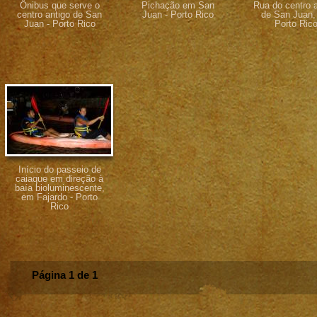
Ônibus que serve o
Pichação em San
Rua do centro a
centro antigo de San
Juan - Porto Rico
de San Juan,
Juan - Porto Rico
Porto Ric
Início do passeio de
caiaque em direção à
baía bioluminescente,
em Fajardo - Porto
Rico
Página 1 de 1