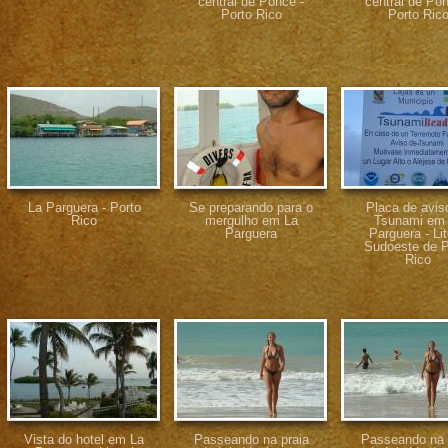
central de Ponce -
central de Pon
Porto Rico
Porto Ric
La Parguera - Porto
Se preparando para o
Placa de avis
Rico
mergulho em La
Tsunami em
Parguera
Parguera - Lit
Sudoeste de P
Rico
Vista do hotel em La
Passeando na praia
Passeando na 