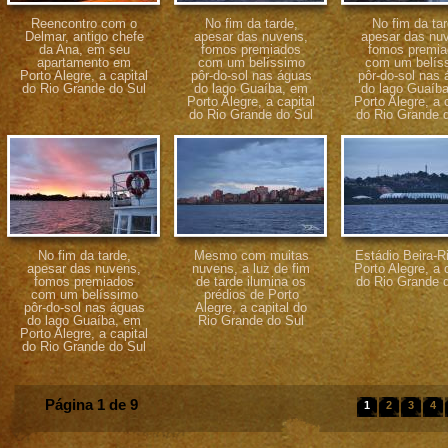
Reencontro com o
No fim da tarde,
No fim da tar
Delmar, antigo chefe
apesar das nuvens,
apesar das nu
da Ana, em seu
fomos premiados
fomos premia
apartamento em
com um belíssimo
com um belís
Porto Alegre, a capital
pôr-do-sol nas águas
pôr-do-sol nas
do Rio Grande do Sul
do lago Guaíba, em
do lago Guaíb
Porto Alegre, a capital
Porto Alegre, a 
do Rio Grande do Sul
do Rio Grande 
No fim da tarde,
Mesmo com muitas
Estádio Beira-R
apesar das nuvens,
nuvens, a luz de fim
Porto Alegre, a 
fomos premiados
de tarde ilumina os
do Rio Grande 
com um belíssimo
prédios de Porto
pôr-do-sol nas águas
Alegre, a capital do
do lago Guaíba, em
Rio Grande do Sul
Porto Alegre, a capital
do Rio Grande do Sul
Página 1 de 9
1
2
3
4