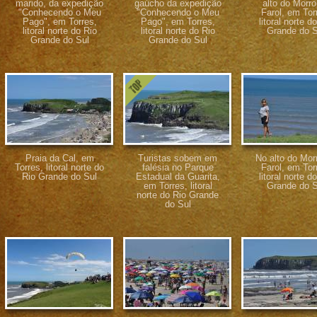
marido, da expedição
gaúcho da expedição
alto do Morro
"Conhecendo o Meu
"Conhecendo o Meu
Farol, em Tor
Pago", em Torres,
Pago", em Torres,
litoral norte d
litoral norte do Rio
litoral norte do Rio
Grande do S
Grande do Sul
Grande do Sul
Praia da Cal, em
Turistas sobem em
No alto do Mor
Torres, litoral norte do
falésia no Parque
Farol, em Tor
Rio Grande do Sul
Estadual da Guarita,
litoral norte d
em Torres, litoral
Grande do S
norte do Rio Grande
do Sul