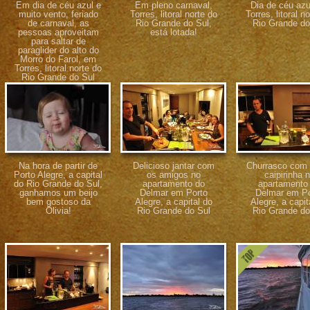
Em dia de céu azul e
Em pleno carnaval,
Dia de céu az
muito vento, feriado
Torres, litoral norte do
Torres, litoral n
de carnaval, as
Rio Grande do Sul,
Rio Grande do
pessoas aproveitam
está lotada!
para saltar de
paraglider do alto do
Morro do Farol, em
Torres, litoral norte do
Rio Grande do Sul
Na hora de partir de
Delicioso jantar com
Churrasco com 
Porto Alegre, a capital
os amigos no
caipirinha 
do Rio Grande do Sul,
apartamento do
apartamento
ganhamos um beijo
Delmar em Porto
Delmar em Po
bem gostoso da
Alegre, a capital do
Alegre, a capit
Olivia!
Rio Grande do Sul
Rio Grande do