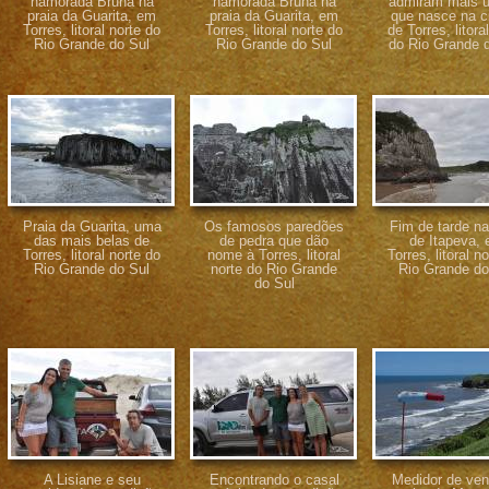
namorada Bruna na
namorada Bruna na
admiram mais u
praia da Guarita, em
praia da Guarita, em
que nasce na c
Torres, litoral norte do
Torres, litoral norte do
de Torres, litora
Rio Grande do Sul
Rio Grande do Sul
do Rio Grande 
Praia da Guarita, uma
Os famosos paredões
Fim de tarde na
das mais belas de
de pedra que dão
de Itapeva,
Torres, litoral norte do
nome à Torres, litoral
Torres, litoral n
Rio Grande do Sul
norte do Rio Grande
Rio Grande do
do Sul
A Lisiane e seu
Encontrando o casal
Medidor de ven