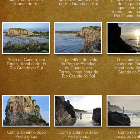
Grande do Sul
do Rio Grande do Sul
do dia para 
aquecerem,
Torres, litoral n
Rio Grande do
Praia da Guarita, em
Os paredões de pedra
O sol acaba
Torres, litoral norte do
do Parque Estadual
nascer em Tor
Rio Grande do Sul
da Guarita, em
litoral norte d
Torres, litoral norte do
Grande do S
Rio Grande do Sul
Com o sobrinho João
Com o sobrinho João
Como nós, 
Pedro e sua
Pedro e sua
pássaros ta