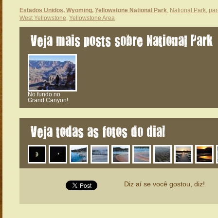
Estados Unidos
,
Wyoming
,
Yellowstone National Park
,
National Park
,
par
West Yellowstone
,
Yellowstone Area
Veja mais posts sobre National Park
No fundo no
Grand Canyon!
Veja todas as fotos do dia!
Diz aí se você gostou, diz!