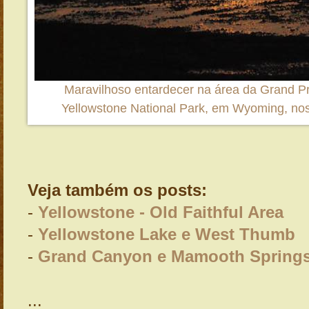
Maravilhoso entardecer na área da Grand Pr
Yellowstone National Park, em Wyoming, no
Veja também os posts:
-
Yellowstone - Old Faithful Area
-
Yellowstone Lake e West Thumb
-
Grand Canyon e Mamooth Spring
...