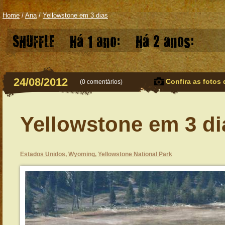
Home
/
Ana
/
Yellowstone em 3 dias
SHUFFLE
Há 1 ano:
Há 2 anos:
24/08/2012
Confira as fotos 
(
0 comentários
)
Yellowstone em 3 di
Estados Unidos
,
Wyoming
,
Yellowstone National Park