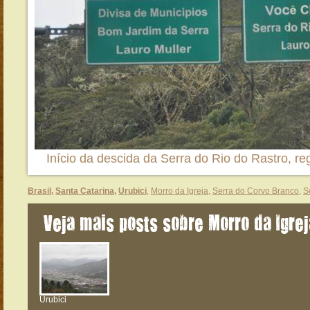
Início da descida da Serra do Rio do Rastro, re
Brasil
,
Santa Catarina
,
Urubici
,
Morro da Igreja
,
Serra do Corvo Branco
,
S
Veja mais posts sobre Morro da Igrej
Urubici