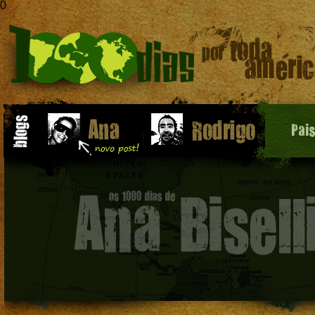
0
Pai