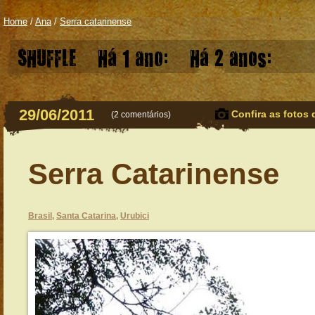
Home
/
Ana
/
Serra catarinense
SHUFFLE
Há 1 ano:
Há 2 anos:
29/06/2011
Confira as fotos 
(
2 comentários
)
Serra Catarinense
Brasil
,
Santa Catarina
,
Urubici