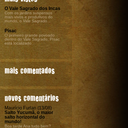
O Vale Sagrado dos Incas
Com os jardins suspensos
mais vivos e produtivos do
mundo, o Vale Sagrado...
Písac
O primeiro grande povoado
dentro do Vale Sagrado, Písac
está localizado...
mais comentados
novos comentários
Maurício Furlan (13/08)
Salto Yucumã, o maior
salto horizontal do
mundo!
Boa tarde Ana tudo bem?