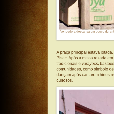
Vendedora descansa um pouco durante 
A praça principal estava lotada,
Písac. Após a missa rezada em 
tradicionais e
varáyocs
, bastõe
comunidades, como símbolo de
dançam após cantarem hinos reg
curiosos.