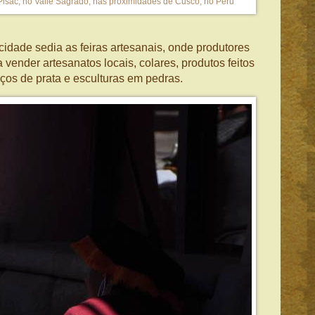
Pisac, no Valle Sagrado, nas proximidades de Cusco, no Peru
idade sedia as feiras artesanais, onde produtores
 vender artesanatos locais, colares, produtos feitos
ços de prata e esculturas em pedras.