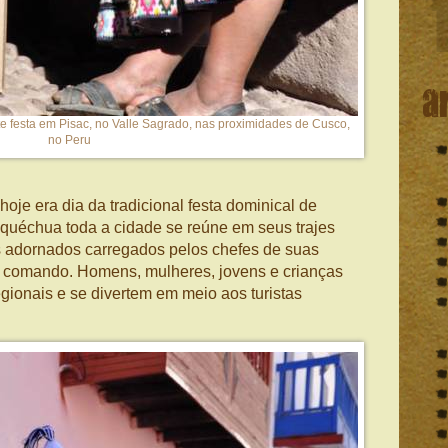
a
festa em Pisac, no Valle Sagrado, nas proximidades de Cusco,
no Peru
 hoje era dia da tradicional festa dominical de
quéchua toda a cidade se reúne em seus trajes
s adornados carregados pelos chefes de suas
 comando. Homens, mulheres, jovens e crianças
ionais e se divertem em meio aos turistas