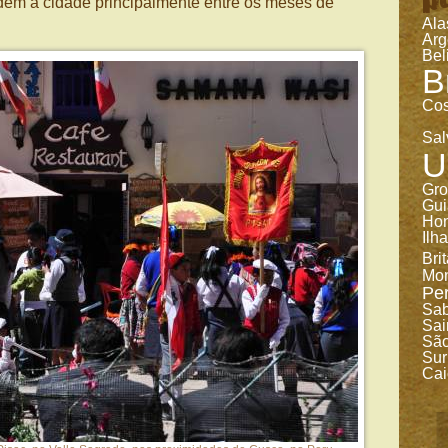
adem a cidade principalmente entre os meses de
Ala
Arg
Bel
B
Cos
Sal
U
Gro
Gui
Ho
Ilh
Bri
Mon
Pe
Sa
Sai
São
Sur
Cai