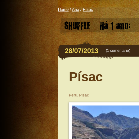
Home
/
Ana
/
Pisac
SHUFFLE
Há 1 ano:
28/07/2013
(
1 comentário
)
Písac
Peru
,
Pisac