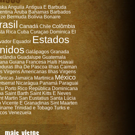
ska
Anguila
Antígua E Barbuda
entina
Aruba
Bahamas
Barbados
ize
Bermuda
Bolívia
Bonaire
rasil
Canadá
Colômbia
Chile
ta Rica
Cuba
Curaçao
Dominica
El
Estados
vador
Equador
nidos
Galápagos
Granada
elândia
Guadalupe
Guatemala
ana
Guiana Francesa
Haiti
Hawaii
nduras
Ilha De Pascoa
Ilhas Caiman
as Virgens Americanas
Ilhas Virgens
México
tânicas
Jamaica
Martinica
tserrat
Nicarágua
Panamá
Paraguai
ru
Porto Rico
República Dominicana
ba
Saint Barth
Saint Kitts E Neves
nt Martin
San Eustatius
Santa Lúcia
 Vicente E Granadinas
Sint Maarten
iname
Trinidad e Tobago
Turks e
cos
Venezuela
mais vistos