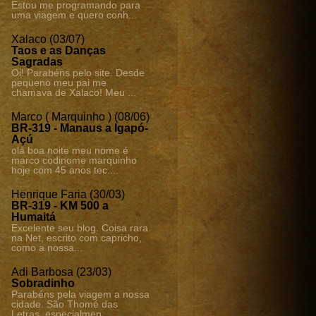
Estou me programando para
uma viagem e quero conh...
Xalaco (03/07)
Taos e as Danças
Sagradas
Oi! Parabéns pelo site. Desde
pequeno meu pai me
chamava de Xalaco! Meu ...
Marco ( Marquinho ) (08/06)
BR-319 - Manaus a Igapó-
Açú
olá boa noite meu nome é
marco codinome marquinho
hoje com 45 anos tec....
Henrique Faria (30/03)
BR-319 - KM 500 a
Humaitá
Excelente seu blog. Coisa rara
na Net, escrito com capricho,
como a nossa...
Adi Barbosa (23/03)
Sobradinho
Parabéns pela viagem a nossa
cidade. São Thomé das
Letras, especialmen...