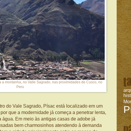
t
da a montanha, no Valle Sagrado, nas proximidades de Cusco, no
Peru
arq
his
Mo
ro do Vale Sagrado, Písac está localizado em um
P
 por que a modernidade já começa a penetrar lenta,
 água. Em meio às antigas casas de adobe já
p
ousadas bem charmosinhos atendendo à demanda