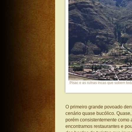
Pisac e as ruínas incas que sobem to
O primeiro grande povoado dent
cenário quase bucólico. Quase,
porém consistentemente como a
encontramos restaurantes e p