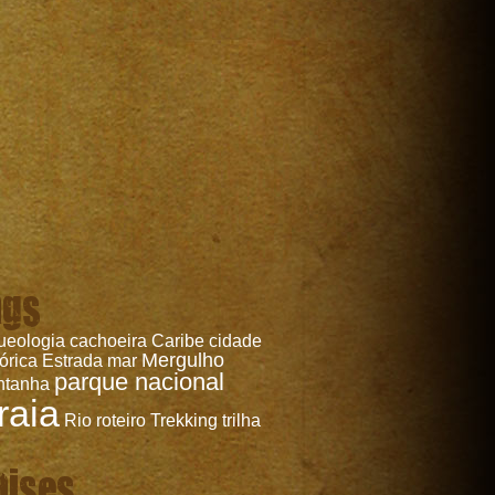
ags
ueologia
cachoeira
Caribe
cidade
Mergulho
tórica
Estrada
mar
parque nacional
ntanha
raia
Rio
roteiro
Trekking
trilha
aises