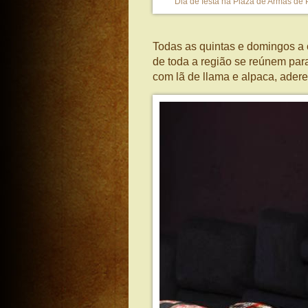
Dia de festa na Plaza de Armas de 
Todas as quintas e domingos a c
de toda a região se reúnem para
com lã de llama e alpaca, adere