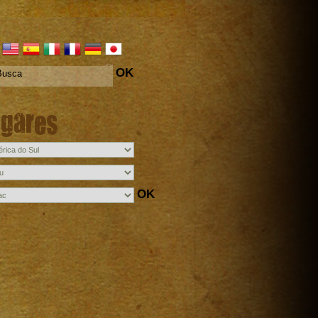
OK
ugares
OK