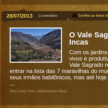
28/07/2013
Confira as fotos d
(
1 comentário
)
O Vale Sa
Incas
Com os jardin
vivos e produt
Vale Sagrado 
entrar na lista das 7 maravilhas do m
seus irmãos babilônicos, mas até hoje
...
Peru
,
Cusco
,
Pisac
,
Ollantaytambo
,
Maras