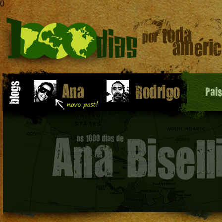
0
Pai