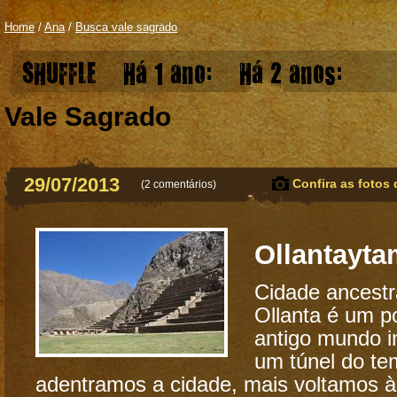
Home
/
Ana
/
Busca vale sagrado
SHUFFLE
Há 1 ano:
Há 2 anos:
Vale Sagrado
29/07/2013
Confira as fotos 
(
2 comentários
)
Ollantayt
Cidade ancestra
Ollanta é um po
antigo mundo 
um túnel do te
adentramos a cidade, mais voltamos 