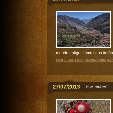
mundo antigo, como seus irmãos 
Peru
,
Cusco
,
Pisac
,
Ollantaytambo
,
Mar
27/07/2013
(
4 comentários
)