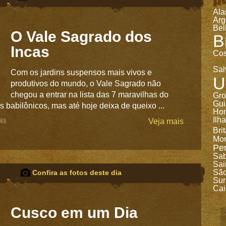
Ala
Arg
Bel
O Vale Sagrado dos
B
Incas
Cos
Sal
Com os jardins suspensos mais vivos e
U
produtivos do mundo, o Vale Sagrado não
chegou a entrar na lista das 7 maravilhas do
Gro
Gui
babilônicos, mas até hoje deixa de queixo ...
Ho
Ilh
as
Veja mais
Bri
Mon
Pe
Sa
Sai
São
Confira as fotos deste dia
Sur
Cai
Cusco em um Dia