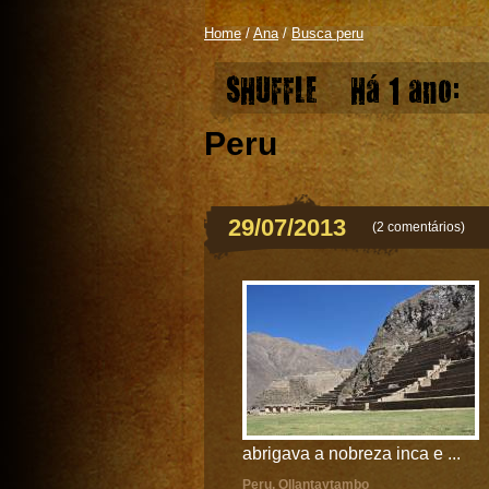
Home
/
Ana
/
Busca peru
SHUFFLE
Há 1 ano:
Peru
29/07/2013
(
2 comentários
)
abrigava a nobreza inca e ...
Peru
,
Ollantaytambo