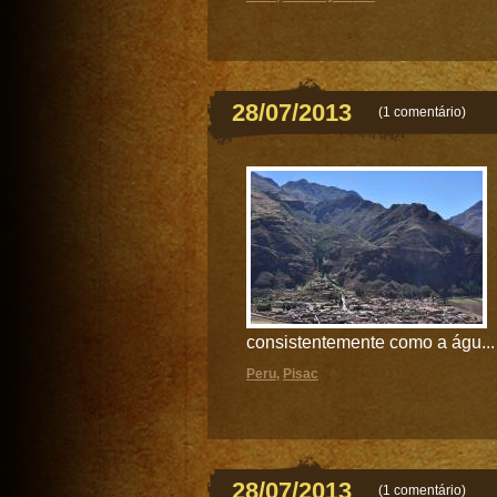
28/07/2013
(
1 comentário
)
consistentemente como a águ...
Peru
,
Pisac
28/07/2013
(
1 comentário
)