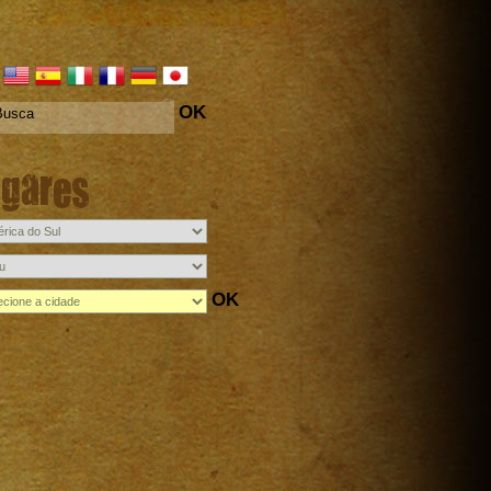
OK
ugares
OK