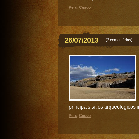
Peru
,
Cusco
26/07/2013
(
3 comentários
)
principais sítios arqueológicos 
Peru
,
Cusco