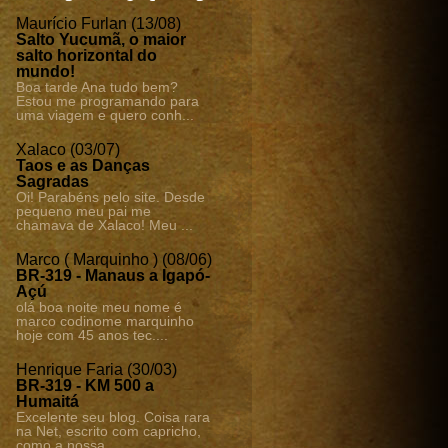
Maurício Furlan (13/08)
Salto Yucumã, o maior
salto horizontal do
mundo!
Boa tarde Ana tudo bem?
Estou me programando para
uma viagem e quero conh...
Xalaco (03/07)
Taos e as Danças
Sagradas
Oi! Parabéns pelo site. Desde
pequeno meu pai me
chamava de Xalaco! Meu ...
Marco ( Marquinho ) (08/06)
BR-319 - Manaus a Igapó-
Açú
olá boa noite meu nome é
marco codinome marquinho
hoje com 45 anos tec....
Henrique Faria (30/03)
BR-319 - KM 500 a
Humaitá
Excelente seu blog. Coisa rara
na Net, escrito com capricho,
como a nossa...