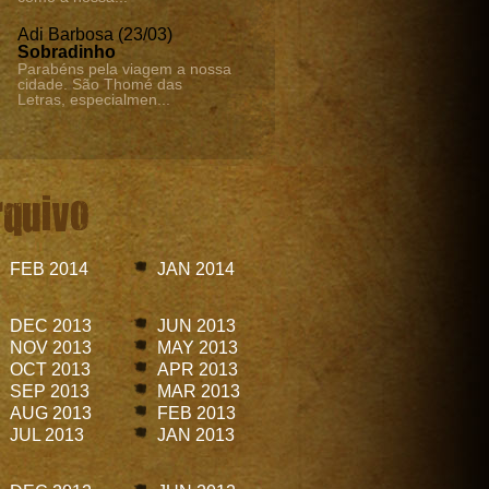
Adi Barbosa (23/03)
Sobradinho
Parabéns pela viagem a nossa
cidade. São Thomé das
Letras, especialmen...
rquivo
FEB 2014
JAN 2014
DEC 2013
JUN 2013
NOV 2013
MAY 2013
OCT 2013
APR 2013
SEP 2013
MAR 2013
AUG 2013
FEB 2013
JUL 2013
JAN 2013