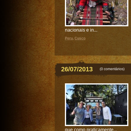
nacionais e in...
Peru
,
Cusco
26/07/2013
(
0 comentários
)
que como praticamente...