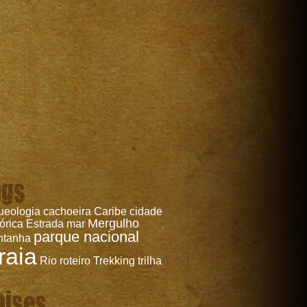
ags
ueologia
cachoeira
Caribe
cidade
Mergulho
tórica
Estrada
mar
parque nacional
ntanha
raia
Rio
roteiro
Trekking
trilha
aises