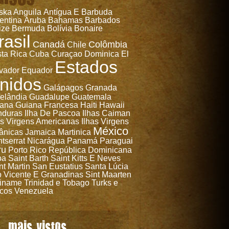
ska
Anguila
Antígua E Barbuda
entina
Aruba
Bahamas
Barbados
ize
Bermuda
Bolívia
Bonaire
rasil
Canadá
Colômbia
Chile
ta Rica
Cuba
Curaçao
Dominica
El
Estados
vador
Equador
nidos
Galápagos
Granada
elândia
Guadalupe
Guatemala
ana
Guiana Francesa
Haiti
Hawaii
nduras
Ilha De Pascoa
Ilhas Caiman
as Virgens Americanas
Ilhas Virgens
México
tânicas
Jamaica
Martinica
tserrat
Nicarágua
Panamá
Paraguai
ru
Porto Rico
República Dominicana
ba
Saint Barth
Saint Kitts E Neves
nt Martin
San Eustatius
Santa Lúcia
 Vicente E Granadinas
Sint Maarten
iname
Trinidad e Tobago
Turks e
cos
Venezuela
mais vistos