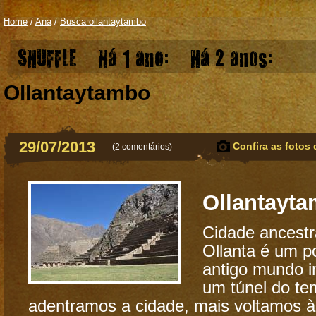
Home
/
Ana
/
Busca ollantaytambo
SHUFFLE
Há 1 ano:
Há 2 anos:
Ollantaytambo
29/07/2013
Confira as fotos 
(
2 comentários
)
Ollantayt
Cidade ancestra
Ollanta é um po
antigo mundo 
um túnel do te
adentramos a cidade, mais voltamos 