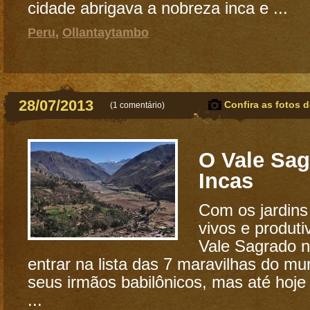
cidade abrigava a nobreza inca e ...
Peru
,
Ollantaytambo
28/07/2013
Confira as fotos d
(
1 comentário
)
O Vale Sa
Incas
Com os jardin
vivos e produt
Vale Sagrado 
entrar na lista das 7 maravilhas do m
seus irmãos babilônicos, mas até hoje
...