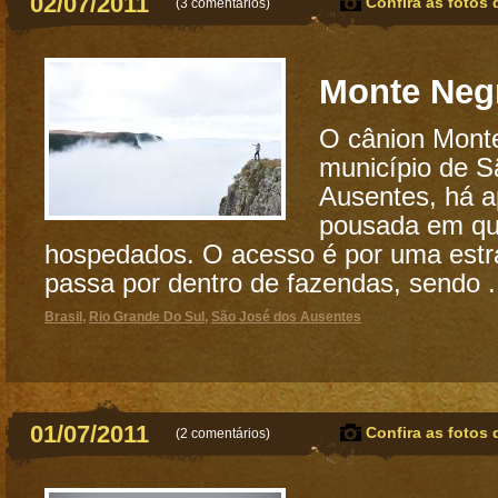
02/07/2011
Confira as fotos 
(
3 comentários
)
Monte Neg
O cânion Monte
município de S
Ausentes, há 
pousada em q
hospedados. O acesso é por uma estra
passa por dentro de fazendas, sendo .
Brasil
,
Rio Grande Do Sul
,
São José dos Ausentes
01/07/2011
Confira as fotos 
(
2 comentários
)