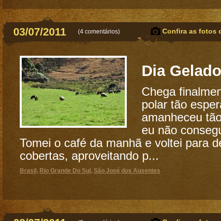
03/07/2011
Confira as fotos 
(
4 comentários
)
Dia Gelad
Chega finalmen
polar tão esper
amanheceu tão f
eu não consegu
Tomei o café da manhã e voltei para d
cobertas, aproveitando p...
Brasil
,
Rio Grande Do Sul
,
São José dos Ausentes