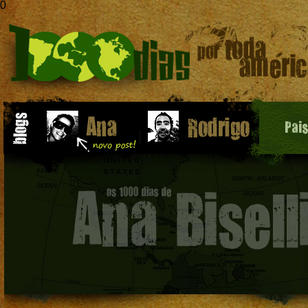
0
Pai