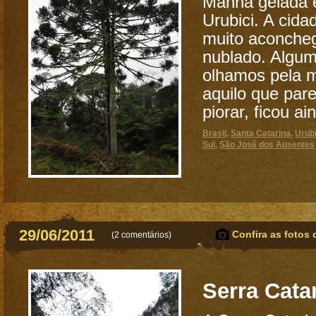
Manhã gelada 
Urubici. A cida
muito aconche
nublado. Algum
olhamos pela 
aquilo que par
piorar, ficou ain
Brasil
,
Santa Catarina
,
Urubi
Sul
,
São José dos Ausentes
29/06/2011
Confira as fotos 
(
2 comentários
)
Serra Cata