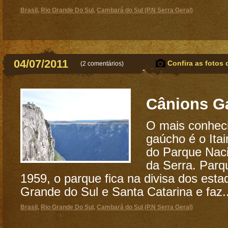
Brasil
,
Rio Grande Do Sul
,
Cambará do Sul (P.N Serra Geral)
04/07/2011
Confira as fotos 
(
2 comentários
)
Cânions G
O mais conhec
gaúcho é o Ita
do Parque Nac
da Serra. Par
1959, o parque fica na divisa dos esta
Grande do Sul e Santa Catarina e faz..
Brasil
,
Rio Grande Do Sul
,
Cambará do Sul (P.N Serra Geral)