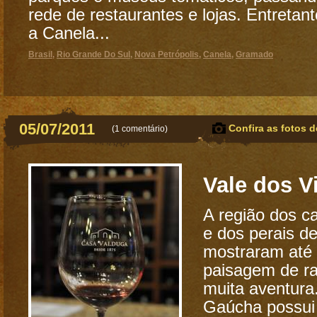
rede de restaurantes e lojas. Entretan
a Canela...
Brasil
,
Rio Grande Do Sul
,
Nova Petrópolis
,
Canela
,
Gramado
05/07/2011
Confira as fotos d
(
1 comentário
)
Vale dos 
A região dos c
e dos perais de
mostraram até
paisagem de ra
muita aventura
Gaúcha possui