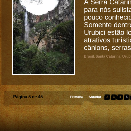
A Serra Catar
para nós sulist
pouco conhecid
Somente dentro
Urubici estão l
atrativos turíst
cânions, serras,
Brasil
,
Santa Catarina
,
Urubi
Página 5 de 45
Primeira
Anterior
2
3
4
5