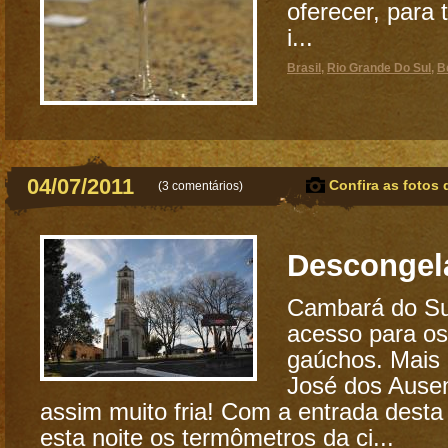
oferecer, para 
i...
Brasil
,
Rio Grande Do Sul
,
B
04/07/2011
Confira as fotos 
(
3 comentários
)
Descongel
Cambará do Sul
acesso para os
gaúchos. Mais
José dos Ausen
assim muito fria! Com a entrada desta 
esta noite os termômetros da ci...