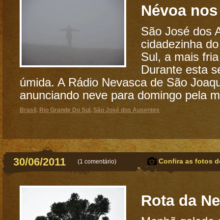
Névoa nos
São José dos 
cidadezinha do
Sul, a mais fri
Durante esta s
úmida. A Rádio Nevasca de São Joaqu
anunciando neve para domingo pela m
Brasil
,
Rio Grande Do Sul
,
São José dos Ausentes
30/06/2011
Confira as fotos d
(
1 comentário
)
Rota da N