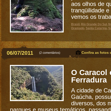
aos olhos de q
tranqüilidade e 
vemos os traba
Brasil
,
Rio Grande Do Sul
,
N
Gramado
,
Santa Catarina
,
S
06/07/2011
Confira as fotos 
(
2 comentários
)
O Caracol 
Ferradura
A cidade de Ca
Gaúcha, possui
diversos, dos m
parques e museus temáticos, passan