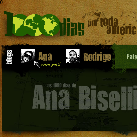
0
Pai