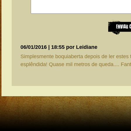
06/01/2016 | 18:55 por Leidiane
Simplesmente boquiaberta depois de ler estes t
esplêndida! Quase mil metros de queda.... Fant