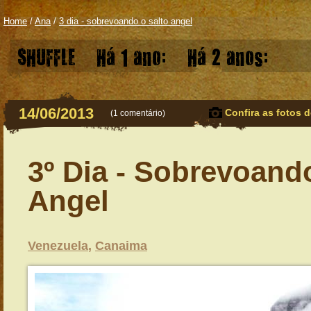
Home
/
Ana
/
3 dia - sobrevoando o salto angel
SHUFFLE
Há 1 ano:
Há 2 anos:
14/06/2013
Confira as fotos d
(
1 comentário
)
3º Dia - Sobrevoand
Angel
Venezuela
,
Canaima