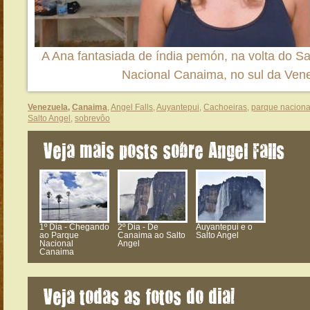
A Ana fantasiada de índia pemón, na volta do Sa
Nacional Canaima, no sul da Ven
Venezuela
,
Canaima
,
Angel Falls
,
Auyantepui
,
Cachoeiras
,
parque naciona
Salto Angel
,
sobrevôo
Veja mais posts sobre Angel Falls
1º Dia - Chegando
2º Dia - De
Auyantepui e o
ao Parque
Canaima ao Salto
Salto Angel
Nacional
Angel
Canaima
Veja todas as fotos do dia!