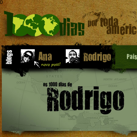
0
Pai