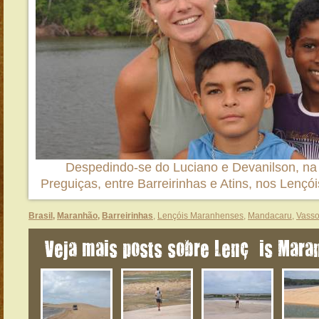
Despedindo-se do Luciano e Devanilson, na
Preguiças, entre Barreirinhas e Atins, nos Lenç
Brasil
,
Maranhão
,
Barreirinhas
,
Lençóis Maranhenses
,
Mandacaru
,
Vasso
Veja mais posts sobre Lençóis Mar