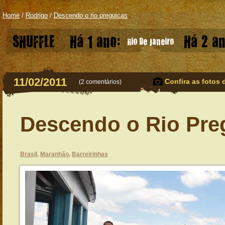
Home
/
Rodrigo
/
Descendo o rio preguicas
SHUFFLE
Há 1 ano:
Há 2 an
Rio De Janeiro
11/02/2011
Confira as fotos 
(
2 comentários
)
Descendo o Rio Pre
Brasil
,
Maranhão
,
Barreirinhas