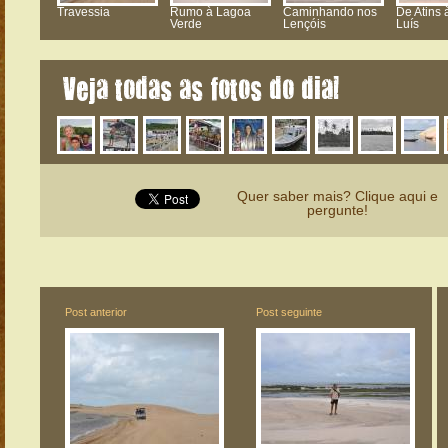
Travessia
Rumo à Lagoa
Caminhando nos
De Atins 
Verde
Lençóis
Luís
Veja todas as fotos do dia!
Quer saber mais? Clique aqui e
pergunte!
Post anterior
Post seguinte