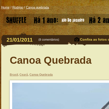
Home
/
Rodrigo
/
Canoa quebrada
SHUFFLE
Há 1 ano:
Há 2 an
Rio De Janeiro
21/01/2011
Confira as fotos 
(
8 comentários
)
Canoa Quebrada
Brasil
,
Ceará
,
Canoa Quebrada