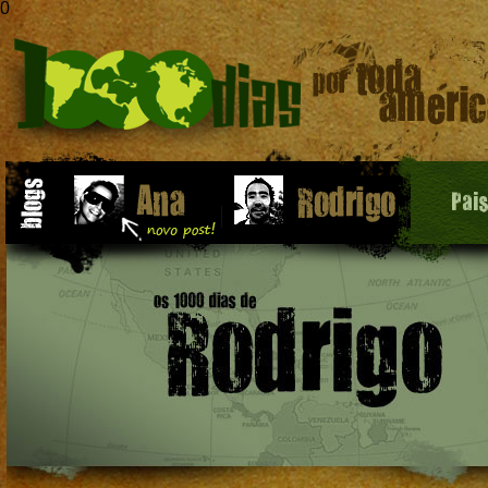
0
Pai