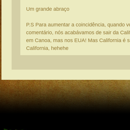
Um grande abraço
P.S Para aumentar a coincidência, quando v
comentário, nós acabávamos de sair da Calif
em Canoa, mas nos EUA! Mas California é 
California, hehehe