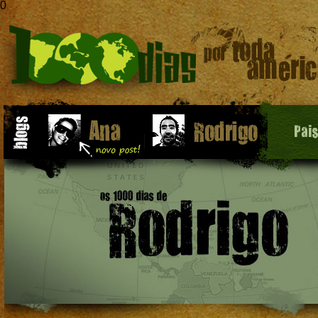
0
Pai