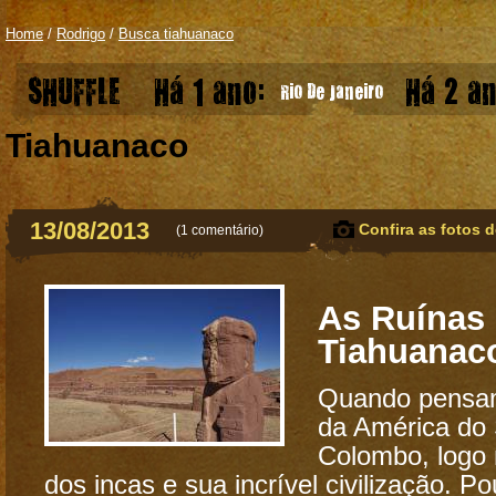
Home
/
Rodrigo
/
Busca tiahuanaco
SHUFFLE
Há 1 ano:
Há 2 an
Rio De Janeiro
Tiahuanaco
13/08/2013
Confira as fotos d
(
1 comentário
)
As Ruínas
Tiahuanac
Quando pensam
da América do 
Colombo, logo
dos incas e sua incrível civilização. 