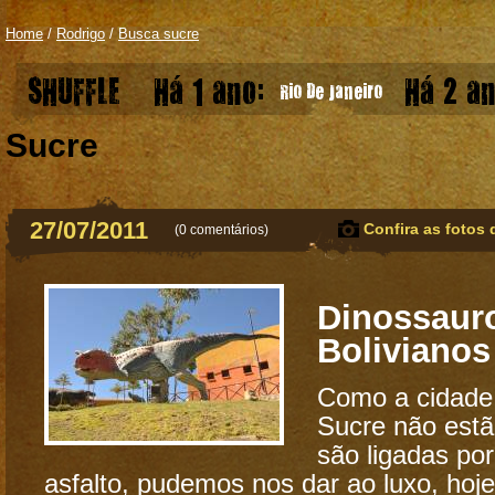
Home
/
Rodrigo
/
Busca sucre
SHUFFLE
Há 1 ano:
Há 2 an
Rio De Janeiro
Sucre
27/07/2011
Confira as fotos 
(
0 comentários
)
Dinossaur
Bolivianos
Como a cidade 
Sucre não estã
são ligadas po
asfalto, pudemos nos dar ao luxo, hoje