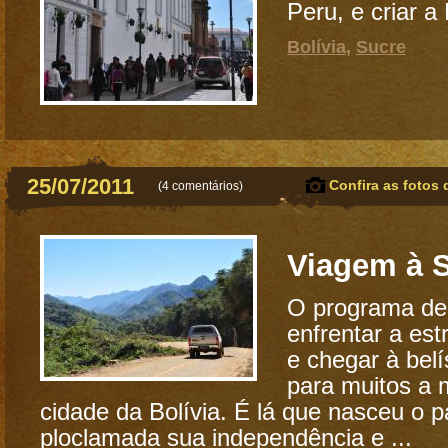
Peru, e criar a
Bolívia
,
Sucre
25/07/2011
Confira as fotos 
(
4 comentários
)
Viagem à 
O programa de 
enfrentar a est
e chegar à bel
para muitos a 
cidade da Bolívia. É lá que nasceu o p
ploclamada sua independência e ...