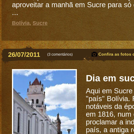
aproveitar a manhã em Sucre para só d
...
Bolívia
,
Sucre
26/07/2011
Confira as fotos 
(
3 comentários
)
Dia em suc
Aqui em Sucre
"país" Bolívia.
notáveis da ép
em 1816, num 
proclamar a in
país, a antiga 