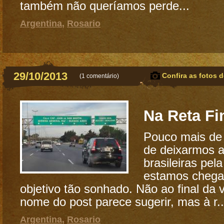
também não queríamos perde...
Argentina
,
Rosario
29/10/2013
Confira as fotos d
(
1 comentário
)
Na Reta Fi
Pouco mais de
de deixarmos a
brasileiras pela
estamos chega
objetivo tão sonhado. Não ao final da
nome do post parece sugerir, mas à r..
Argentina
,
Rosario