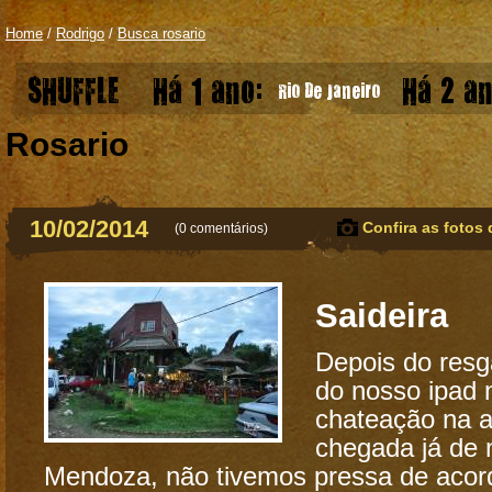
Home
/
Rodrigo
/
Busca rosario
SHUFFLE
Há 1 ano:
Há 2 an
Rio De Janeiro
Rosario
10/02/2014
Confira as fotos 
(
0 comentários
)
Saideira
Depois do resg
do nosso ipad 
chateação na a
chegada já de
Mendoza, não tivemos pressa de acord