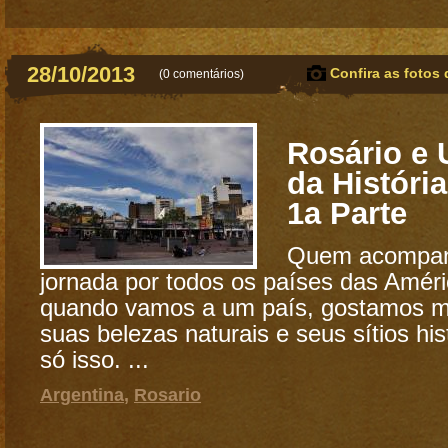
28/10/2013
Confira as fotos 
(
0 comentários
)
Rosário e
da História
1a Parte
Quem acompan
jornada por todos os países das Amér
quando vamos a um país, gostamos m
suas belezas naturais e seus sítios hi
só isso. ...
Argentina
,
Rosario