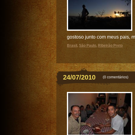
gostoso junto com meus pais, m
Brasil
,
São Paulo
,
Ribeirão Preto
24/07/2010
(
0 comentários
)