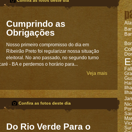
Confira as fotos deste dia
p
Cumprindo as
Ala
Ba
Obrigações
Bar
Bon
Nosso primeiro compromisso do dia em
Co
Ribeirão Preto foi regularizar nossa situação
Dom
eleitoral. No ano passado, no segundo turno
E
aré - BA e perdemos o horário para...
Fal
Veja mais
Gr
Gua
Hai
Ilh
Ilh
Jam
Confira as fotos deste dia
Nic
Por
Sai
Mar
Vic
Do Rio Verde Para o
Sur