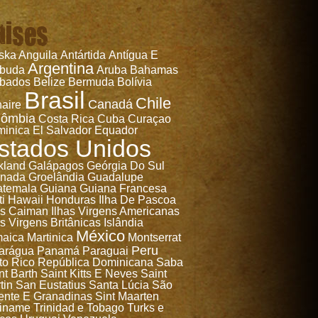
aises
ska
Anguila
Antártida
Antígua E
Argentina
rbuda
Aruba
Bahamas
bados
Belize
Bermuda
Bolívia
Brasil
Chile
Canadá
aire
lômbia
Costa Rica
Cuba
Curaçao
inica
El Salvador
Equador
stados Unidos
kland
Galápagos
Geórgia Do Sul
anada
Groelândia
Guadalupe
temala
Guiana
Guiana Francesa
ti
Hawaii
Honduras
Ilha De Pascoa
as Caiman
Ilhas Virgens Americanas
as Virgens Britânicas
Islândia
México
aica
Martinica
Montserrat
Peru
arágua
Panamá
Paraguai
to Rico
República Dominicana
Saba
nt Barth
Saint Kitts E Neves
Saint
tin
San Eustatius
Santa Lúcia
São
ente E Granadinas
Sint Maarten
iname
Trinidad e Tobago
Turks e