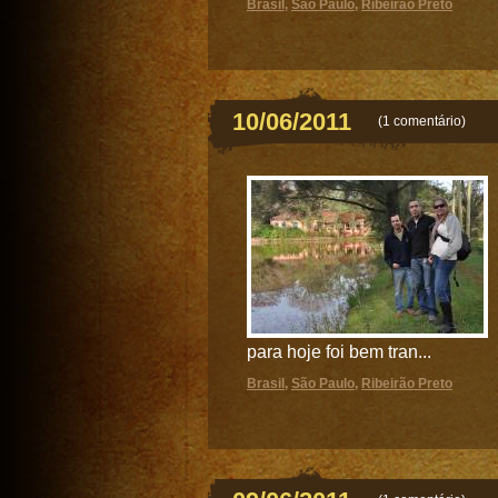
Brasil
,
São Paulo
,
Ribeirão Preto
10/06/2011
(
1 comentário
)
para hoje foi bem tran...
Brasil
,
São Paulo
,
Ribeirão Preto