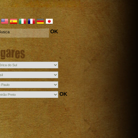
OK
ugares
OK