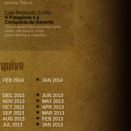
precisa. Não d...
Caio Monticelli (11/06)
A Patagônia e a
Conquista do Deserto
Ótimo texto! Nos permite uma
visão um pouco mais
panorâmica a respeito...
rquivo
FEB 2014
JAN 2014
DEC 2013
JUN 2013
NOV 2013
MAY 2013
OCT 2013
APR 2013
SEP 2013
MAR 2013
AUG 2013
FEB 2013
JUL 2013
JAN 2013