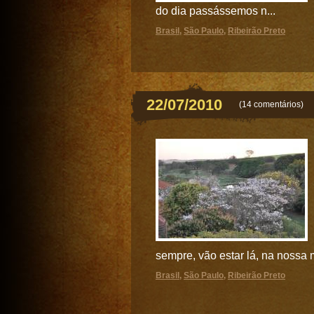
do dia passássemos n...
Brasil
,
São Paulo
,
Ribeirão Preto
22/07/2010
(
14 comentários
)
sempre, vão estar lá, na nossa 
Brasil
,
São Paulo
,
Ribeirão Preto