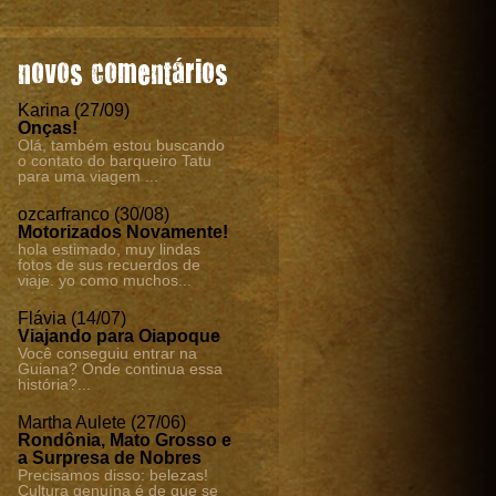
novos comentários
Karina (27/09)
Onças!
Olá, também estou buscando
o contato do barqueiro Tatu
para uma viagem ...
ozcarfranco (30/08)
Motorizados Novamente!
hola estimado, muy lindas
fotos de sus recuerdos de
viaje. yo como muchos...
Flávia (14/07)
Viajando para Oiapoque
Você conseguiu entrar na
Guiana? Onde continua essa
história?...
Martha Aulete (27/06)
Rondônia, Mato Grosso e
a Surpresa de Nobres
Precisamos disso: belezas!
Cultura genuína é de que se