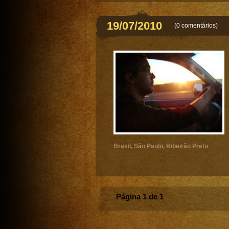
19/07/2010
(
0 comentários
)
Brasil
,
São Paulo
,
Ribeirão Preto
Página 1 de 1