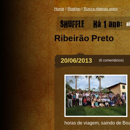
Home
/
Rodrigo
/
Busca ribeirao preto
SHUFFLE
Há 1 ano:
Ri
Ribeirão Preto
20/06/2013
(
6 comentários
)
horas de viagem, saindo de Boa