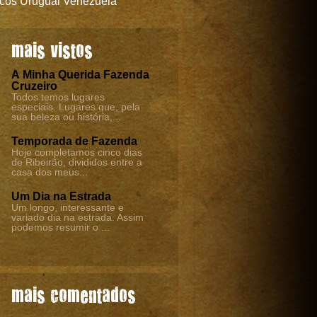
cos
Uruguai
Venezuela
mais vistos
À Minha Querida Fazenda
Cruzeiro
Todos temos lugares
especiais. Lugares que, pela
sua beleza ou história,...
Temporada de Fazenda
Hoje completamos cinco dias
de Ribeirão, divididos entre a
casa dos meus...
Um Dia na Estrada
Um longo, interessante e
variado dia na estrada. Assim
podemos resumir o ...
mais comentados