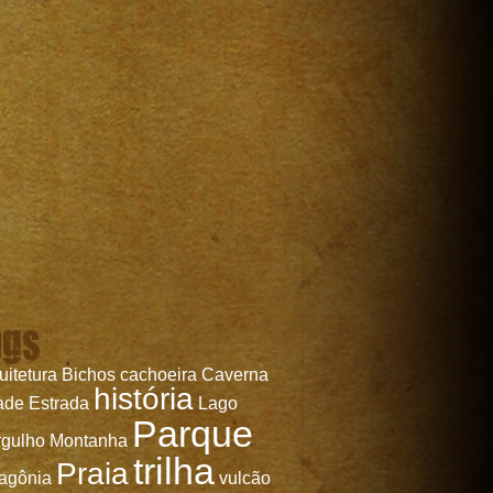
ags
uitetura
Bichos
cachoeira
Caverna
história
ade
Estrada
Lago
Parque
gulho
Montanha
trilha
Praia
agônia
vulcão