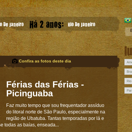
Há 2 anos:
o De Janeiro
Rio De Janeiro
l
Confira as fotos deste dia
Férias das Férias -
Picinguaba
Faz muito tempo que sou frequentador assíduo
do litoral norte de São Paulo, especialmente na
região de Ubatuba. Tantas temporadas por lá e
e todas as baías, enseada...