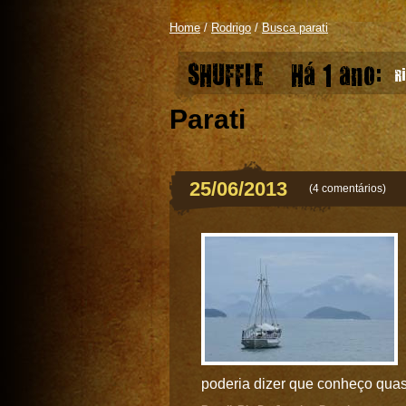
Home
/
Rodrigo
/
Busca parati
SHUFFLE
Há 1 ano:
Ri
Parati
25/06/2013
(
4 comentários
)
poderia dizer que conheço quas