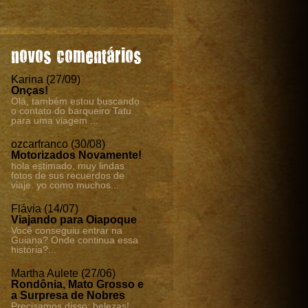
novos comentários
Karina (27/09)
Onças!
Olá, também estou buscando
o contato do barqueiro Tatu
para uma viagem ...
ozcarfranco (30/08)
Motorizados Novamente!
hola estimado, muy lindas
fotos de sus recuerdos de
viaje. yo como muchos...
Flávia (14/07)
Viajando para Oiapoque
Você conseguiu entrar na
Guiana? Onde continua essa
história?...
Martha Aulete (27/06)
Rondônia, Mato Grosso e
a Surpresa de Nobres
Precisamos disso: belezas!