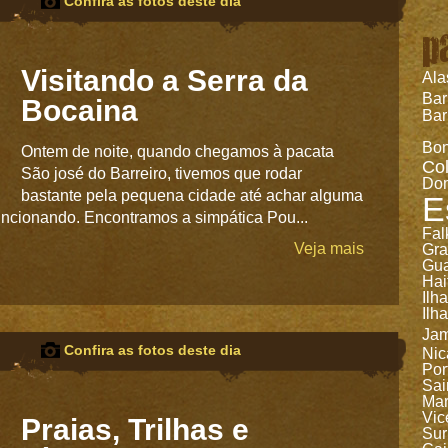
Confira as fotos deste dia
p
Visitando a Serra da
Ala
Ba
Bocaina
Bar
Bon
Ontem de noite, quando chegamos à pacata
Co
São josé do Barreiro, tivemos que rodar
Dom
bastante pela pequena cidade até achar alguma
E
ncionando. Encontramos a simpática Pou...
Fal
Veja mais
Gr
Gua
Hai
Ilh
Ilh
Jam
Confira as fotos deste dia
Nic
Por
Sai
Mar
Vic
Praias, Trilhas e
Sur