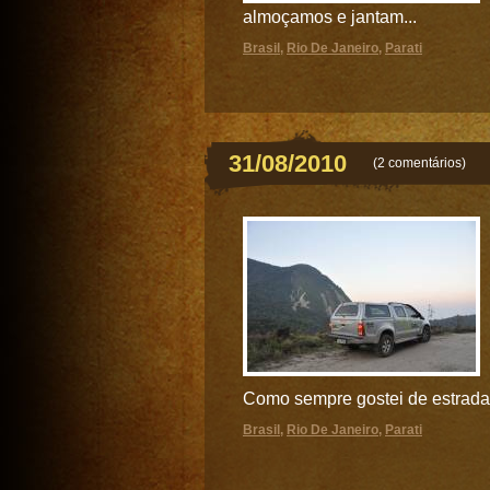
almoçamos e jantam...
Brasil
,
Rio De Janeiro
,
Parati
31/08/2010
(
2 comentários
)
Como sempre gostei de estradas,
Brasil
,
Rio De Janeiro
,
Parati