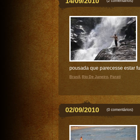
14/09/2010
(
2 comentários
)
pousada que parecesse estar fu
Brasil
,
Rio De Janeiro
,
Parati
02/09/2010
(
0 comentários
)