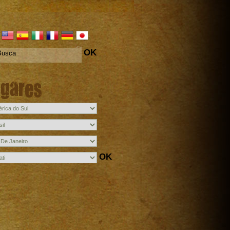
OK
ugares
OK