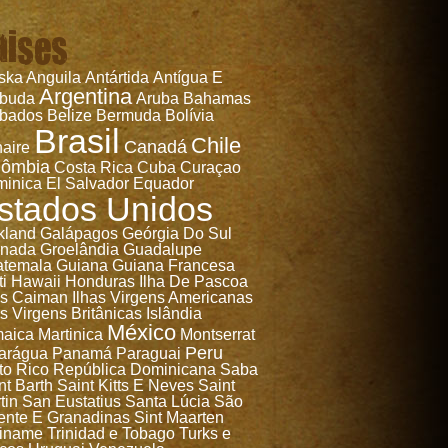
aises
ska
Anguila
Antártida
Antígua E
Argentina
rbuda
Aruba
Bahamas
bados
Belize
Bermuda
Bolívia
Brasil
Chile
Canadá
aire
lômbia
Costa Rica
Cuba
Curaçao
inica
El Salvador
Equador
stados Unidos
kland
Galápagos
Geórgia Do Sul
anada
Groelândia
Guadalupe
temala
Guiana
Guiana Francesa
ti
Hawaii
Honduras
Ilha De Pascoa
as Caiman
Ilhas Virgens Americanas
as Virgens Britânicas
Islândia
México
aica
Martinica
Montserrat
Peru
arágua
Panamá
Paraguai
to Rico
República Dominicana
Saba
nt Barth
Saint Kitts E Neves
Saint
tin
San Eustatius
Santa Lúcia
São
ente E Granadinas
Sint Maarten
iname
Trinidad e Tobago
Turks e