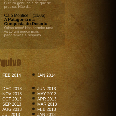
Cultura genuína é de que se
precisa. Não d...
Caio Monticelli (11/06)
A Patagônia e a
Conquista do Deserto
Ótimo texto! Nos permite uma
visão um pouco mais
panorâmica a respeito...
rquivo
FEB 2014
JAN 2014
DEC 2013
JUN 2013
NOV 2013
MAY 2013
OCT 2013
APR 2013
SEP 2013
MAR 2013
AUG 2013
FEB 2013
JUL 2013
JAN 2013