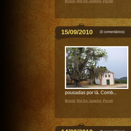
Brasil
,
Rio De Janeiro
,
Parati
15/09/2010
(
0 comentários
)
pousadas por lá. Comb...
Brasil
,
Rio De Janeiro
,
Parati