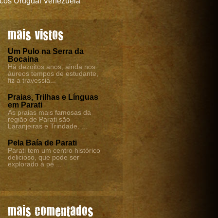
cos
Uruguai
Venezuela
mais vistos
Um Pulo na Serra da
Bocaina
Há dezoitos anos, ainda nos
áureos tempos de estudante,
fiz a travessia...
Praias, Trilhas e Línguas
em Parati
As praias mais famosas da
região de Parati são
Laranjeiras e Trindade. ...
Pela Baía de Parati
Parati tem um centro histórico
delicioso, que pode ser
explorado à pé ...
mais comentados