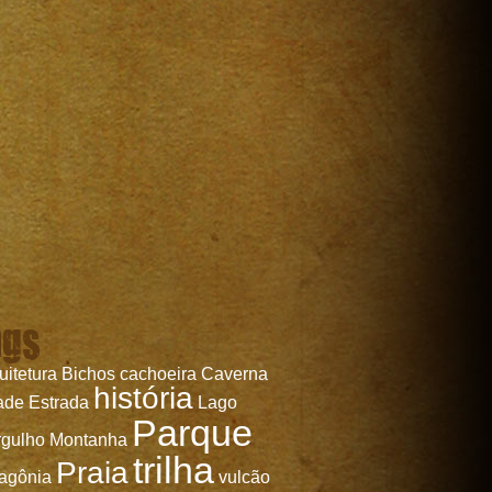
ags
uitetura
Bichos
cachoeira
Caverna
história
ade
Estrada
Lago
Parque
gulho
Montanha
trilha
Praia
agônia
vulcão