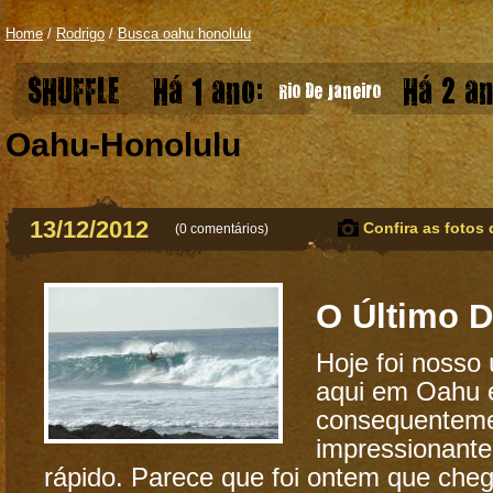
Home
/
Rodrigo
/
Busca oahu honolulu
SHUFFLE
Há 1 ano:
Há 2 an
Rio De Janeiro
Oahu-Honolulu
13/12/2012
Confira as fotos 
(
0 comentários
)
O Último D
Hoje foi nosso ú
aqui em Oahu 
consequenteme
impressionant
rápido. Parece que foi ontem que cheg