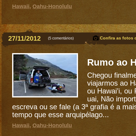
Hawaii
,
Oahu-Honolulu
27/11/2012
Confira as fotos 
(
5 comentários
)
Rumo ao H
Chegou finalme
viajarmos ao H
ou Hawai’i, ou 
uai, Não impor
escreva ou se fale (a 3ª grafia é a mais
tempo que esse arquipélago...
Hawaii
,
Oahu-Honolulu