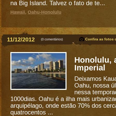
na Big Island. Talvez o fato de te...
Hawaii
,
Oahu-Honolulu
11/12/2012
Confira as fotos 
(
0 comentários
)
Honolulu, 
Imperial
Deixamos Kaua
Oahu, nossa úl
nessa tempora
1000dias. Oahu é a ilha mais urbaniza
arquipélago, onde estão 70% dos cerc
quatrocentos ...