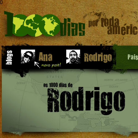
0
Pai