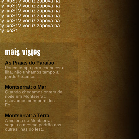
my_xoSt
Vivod iz zapoya na
my_xoSt
Vivod iz zapoya na
my_xoSt
Vivod iz zapoya na
my_xoSt
Vivod iz zapoya na
my_xoSt
Vivod iz zapoya na
my_xoSt
Vivod iz zapoya na
my_xoSt
mais vistos
As Praias do Paraíso
Pouco tempo para conhecer a
ilha, não tínhamos tempo a
perder! Saímos ...
Montserrat: o Mar
Quando chegamos ontem de
noite em Montserrat,
estávamos bem perdidos.
Fo...
Montserrat: a Terra
A história de Montserrat
seguiu o mesmo padrão das
outras ilhas do lest...