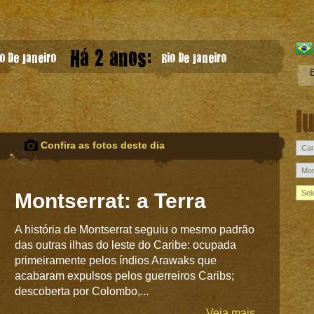
Há 2 anos:
o De Janeiro
Rio De Janeiro
l
Confira as fotos deste dia
Montserrat: a Terra
A história de Montserrat seguiu o mesmo padrão
das outras ilhas do leste do Caribe: ocupada
primeiramente pelos índios Arawaks que
acabaram expulsos pelos guerreiros Caribs;
descoberta por Colombo,...
Veja mais