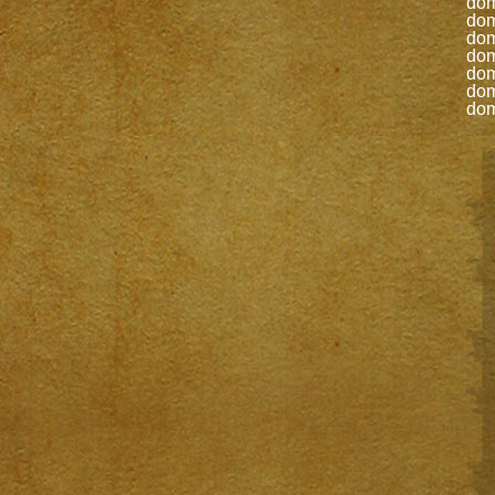
do
do
do
do
do
do
do