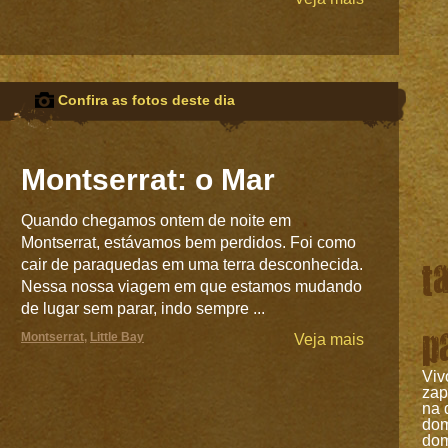
Confira as fotos deste dia
Montserrat: o Mar
Quando chegamos ontem de noite em
Montserrat, estávamos bem perdidos. Foi como
t
cair de paraquedas em uma terra desconhecida.
Nessa nossa viagem em que estamos mudando
de lugar sem parar, indo sempre ...
p
Montserrat
,
Little Bay
Veja mais
Viv
zap
na 
do
do