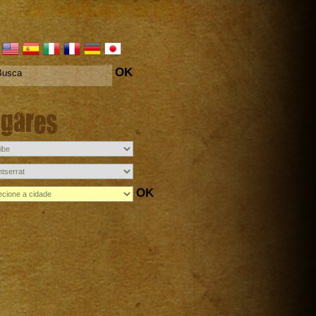
OK
ugares
OK