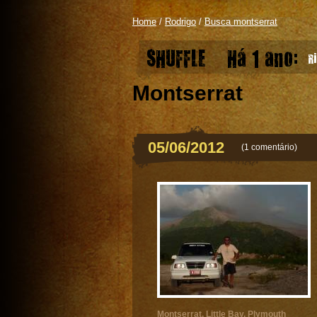
Home
/
Rodrigo
/
Busca montserrat
SHUFFLE
Há 1 ano:
Ri
Montserrat
05/06/2012
(
1 comentário
)
Montserrat
,
Little Bay
,
Plymouth