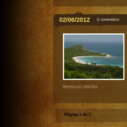
02/06/2012
(
1 comentário
)
Montserrat
,
Little Bay
Página 1 de 1