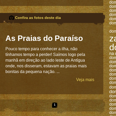
do
do
do
do
Confira as fotos deste dia
do
do
do
z
As Praias do Paraíso
d
Pouco tempo para conhecer a ilha, não
na 
tínhamos tempo a perder! Saímos logo pela
do
manhã em direção ao lado leste de Antígua
do
onde, nos disseram, estavam as praias mais
do
do
bonitas da pequena nação. ...
do
do
Veja mais
do
do
do
do
do
do
1
do
do