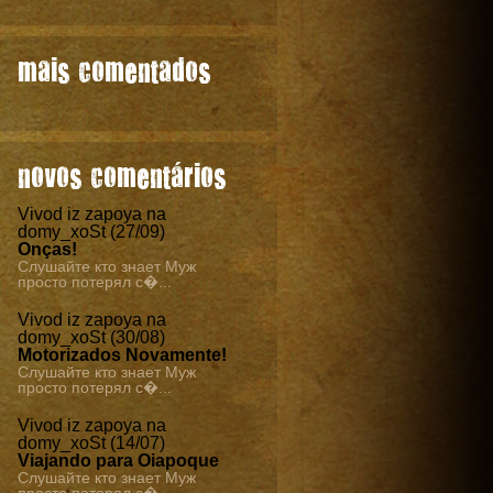
mais comentados
novos comentários
Vivod iz zapoya na
domy_xoSt (27/09)
Onças!
Слушайте кто знает Муж
просто потерял с�...
Vivod iz zapoya na
domy_xoSt (30/08)
Motorizados Novamente!
Слушайте кто знает Муж
просто потерял с�...
Vivod iz zapoya na
domy_xoSt (14/07)
Viajando para Oiapoque
Слушайте кто знает Муж