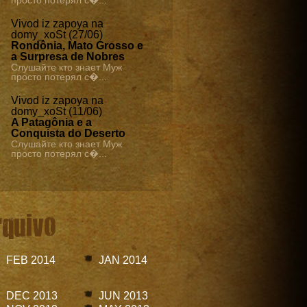
просто потерял с�...
Vivod iz zapoya na
domy_xoSt (27/06)
Rondônia, Mato Grosso e
a Surpresa de Nobres
Слушайте кто знает Муж
просто потерял с�...
Vivod iz zapoya na
domy_xoSt (11/06)
A Patagônia e a
Conquista do Deserto
Слушайте кто знает Муж
просто потерял с�...
rquivo
FEB 2014
JAN 2014
DEC 2013
JUN 2013