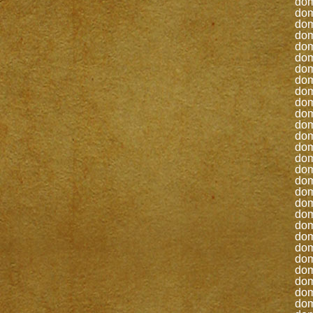
do
do
do
do
do
do
do
do
do
do
do
do
do
do
do
do
do
do
do
do
do
do
do
do
do
do
do
do