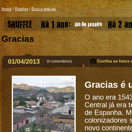
Home
/
Rodrigo
/
Busca gracias
SHUFFLE
Há 1 ano:
Há 2 an
Rio De Janeiro
Gracias
01/04/2013
Confira as fotos 
(
0 comentários
)
Gracias é 
O ano era 1543
Central já era t
de Espanha. Mi
colonizadores s
novo continent