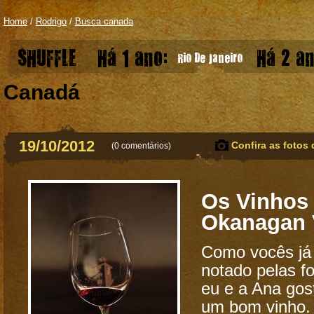
Home
/
Rodrigo
/
Busca canada
SHUFFLE
Há 1 ano:
Há 2 an
Rio De Janeiro
Canadá
19/10/2012
Confira as fotos 
(
0 comentários
)
Os Vinhos
Okanagan 
Como vocês já
notado pelas fo
eu e a Ana go
um bom vinho. 