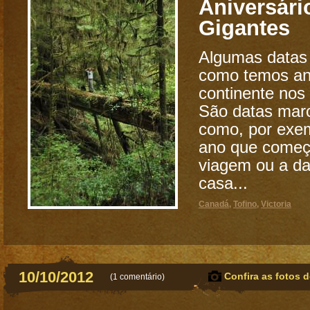
Aniversári
Gigantes
Algumas datas
como temos an
continente nos
São datas mar
como, por exem
ano que come
viagem ou a da
casa...
Canadá
,
Tofino
,
Victoria
10/10/2012
Confira as fotos d
(
1 comentário
)