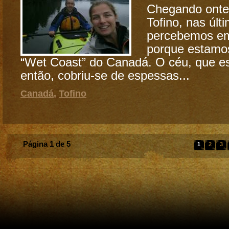
Chegando onte
Tofino, nas últ
percebemos em
porque estamo
“Wet Coast” do Canadá. O céu, que es
então, cobriu-se de espessas...
Canadá
,
Tofino
Página 1 de 5
1
2
3