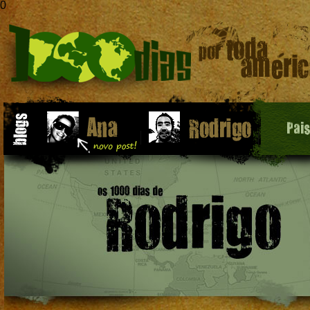
0
Pai