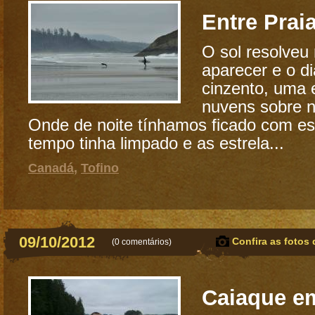
Entre Prai
O sol resolve
aparecer e o 
cinzento, uma
nuvens sobre 
Onde de noite tínhamos ficado com es
tempo tinha limpado e as estrela...
Canadá
,
Tofino
09/10/2012
Confira as fotos 
(
0 comentários
)
Caiaque e