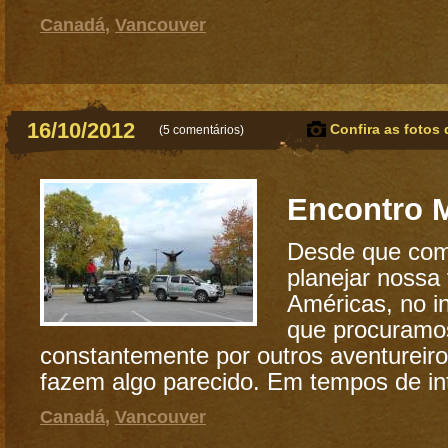
Canadá
,
Vancouver
16/10/2012
Confira as fotos 
(
5 comentários
)
Encontro 
Desde que co
planejar nossa
Américas, no in
que procuramo
constantemente por outros aventureiro
fazem algo parecido. Em tempos de int
Canadá
,
Vancouver