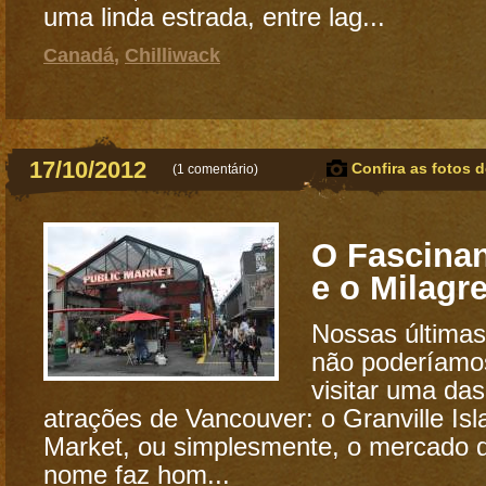
uma linda estrada, entre lag...
Canadá
,
Chilliwack
17/10/2012
Confira as fotos d
(
1 comentário
)
O Fascina
e o Milagr
Nossas últimas
não poderíamos
visitar uma da
atrações de Vancouver: o Granville Isl
Market, ou simplesmente, o mercado d
nome faz hom...