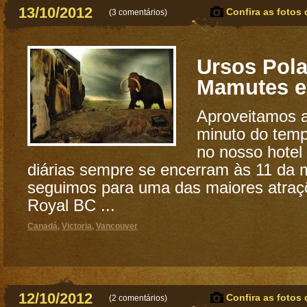
13/10/2012
Confira as fotos 
(
3 comentários
)
Ursos Pola
Mamutes e 
Aproveitamos a
minuto do tem
no nosso hotel 
diárias sempre se encerram às 11 da 
seguimos para uma das maiores atraçõ
Royal BC ...
Canadá
,
Victoria
,
Vancouver
12/10/2012
Confira as fotos 
(
2 comentários
)