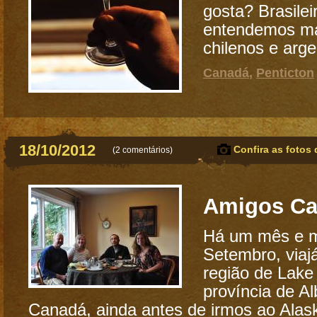
gosta? Brasile
entendemos ma
chilenos e arge
Canadá
,
Penticton
18/10/2012
Confira as fotos 
(
2 comentários
)
Amigos Ca
Há um mês e me
Setembro, viaj
região de Lake
província de Al
Canadá, ainda antes de irmos ao Alas