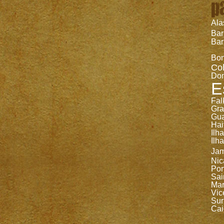
p
Ala
Ba
Bar
Bon
Co
Dom
E
Fal
Gr
Gua
Hai
Ilh
Ilh
Jam
Nic
Por
Sai
Mar
Vic
Sur
Cai