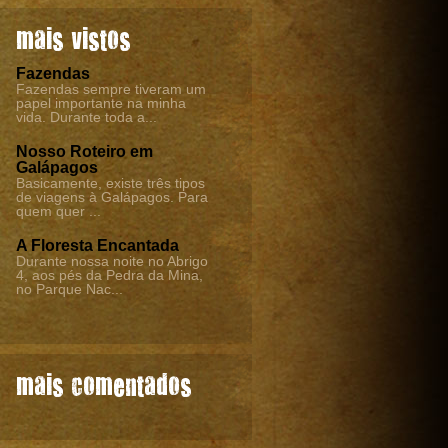
mais vistos
Fazendas
Fazendas sempre tiveram um
papel importante na minha
vida. Durante toda a...
Nosso Roteiro em
Galápagos
Basicamente, existe três tipos
de viagens à Galápagos. Para
quem quer ...
A Floresta Encantada
Durante nossa noite no Abrigo
4, aos pés da Pedra da Mina,
no Parque Nac...
mais comentados