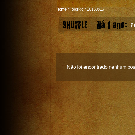
Home
/
Rodrigo
/
20130815
SHUFFLE
Há 1 ano:
Ri
Não foi encontrado nenhum pos