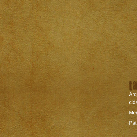
t
Arq
cid
Mer
Pat