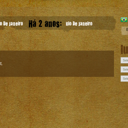
Há 2 anos:
o De Janeiro
Rio De Janeiro
l
t.