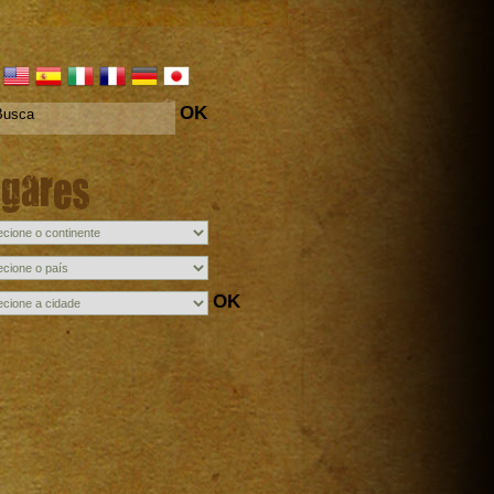
OK
ugares
OK