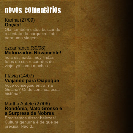
novos comentários
Karina (27/09)
Onças!
Olá, também estou buscando
o contato do barqueiro Tatu
para uma viagem ...
ozcarfranco (30/08)
Motorizados Novamente!
hola estimado, muy lindas
fotos de sus recuerdos de
viaje. yo como muchos...
Flávia (14/07)
Viajando para Oiapoque
Você conseguiu entrar na
Guiana? Onde continua essa
história?...
Martha Aulete (27/06)
Rondônia, Mato Grosso e
a Surpresa de Nobres
Precisamos disso: belezas!
Cultura genuína é de que se
precisa. Não d...