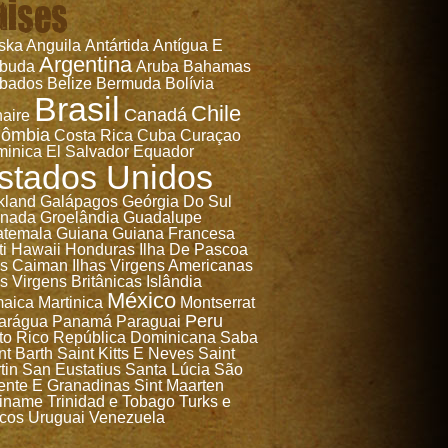
aises
ska
Anguila
Antártida
Antígua E
Argentina
rbuda
Aruba
Bahamas
bados
Belize
Bermuda
Bolívia
Brasil
Chile
Canadá
aire
lômbia
Costa Rica
Cuba
Curaçao
inica
El Salvador
Equador
stados Unidos
kland
Galápagos
Geórgia Do Sul
anada
Groelândia
Guadalupe
temala
Guiana
Guiana Francesa
ti
Hawaii
Honduras
Ilha De Pascoa
as Caiman
Ilhas Virgens Americanas
as Virgens Britânicas
Islândia
México
aica
Martinica
Montserrat
Peru
arágua
Panamá
Paraguai
to Rico
República Dominicana
Saba
nt Barth
Saint Kitts E Neves
Saint
tin
San Eustatius
Santa Lúcia
São
ente E Granadinas
Sint Maarten
iname
Trinidad e Tobago
Turks e
cos
Uruguai
Venezuela