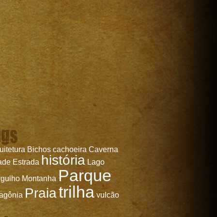
ags
uitetura
Bichos
cachoeira
Caverna
história
ade
Estrada
Lago
Parque
gulho
Montanha
trilha
Praia
agônia
vulcão