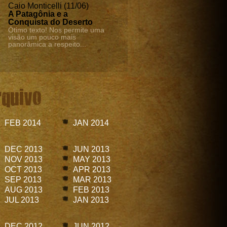
Caio Monticelli (11/06)
A Patagônia e a
Conquista do Deserto
Ótimo texto! Nos permite uma
visão um pouco mais
panorâmica a respeito...
rquivo
FEB 2014
JAN 2014
DEC 2013
JUN 2013
NOV 2013
MAY 2013
OCT 2013
APR 2013
SEP 2013
MAR 2013
AUG 2013
FEB 2013
JUL 2013
JAN 2013
DEC 2012
JUN 2012