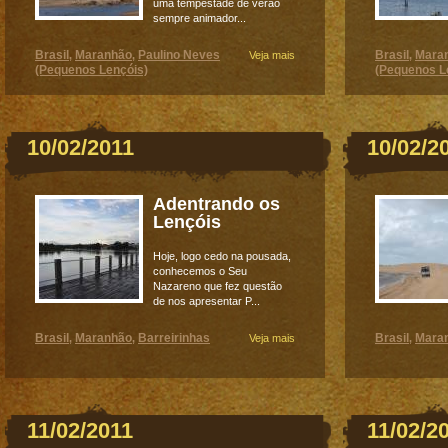
uma tempestade de verão
sempre animador...
Brasil
Maranhão
Paulino Neves
Brasil
Mara
,
,
Veja mais
,
(Pequenos Lençóis)
(Pequenos L
10/02/2011
10/02/2
Adentrando os
Lençóis
Hoje, logo cedo na pousada,
conhecemos o Seu
Nazareno que fez questão
de nos apresentar P...
Brasil
Maranhão
Barreirinhas
Brasil
Mara
,
,
Veja mais
,
11/02/2011
11/02/2