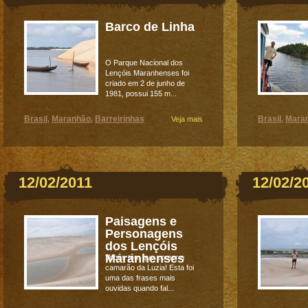
Barco de Linha
O Parque Nacional dos
Lençóis Maranhenses foi
criado em 2 de junho de
1981, possui 155 m...
Brasil
Maranhão
Barreirinhas
Brasil
Mara
,
,
Veja mais
,
12/02/2011
12/02/2
Paisagens e
Personagens
dos Lençóis
Maranhenses
Vocês têm que comer o
camarão da Luzia! Esta foi
uma das frases mais
ouvidas quando fal...