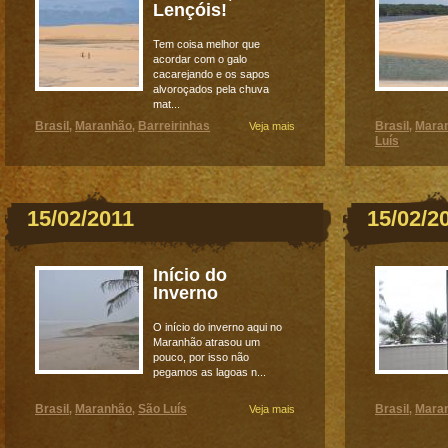
Lençóis!
Tem coisa melhor que
acordar com o galo
cacarejando e os sapos
alvoroçados pela chuva
mat...
Brasil
Maranhão
Barreirinhas
Brasil
Mara
,
,
Veja mais
,
Luís
15/02/2011
15/02/2
Início do
Inverno
O início do inverno aqui no
Maranhão atrasou um
pouco, por isso não
pegamos as lagoas n...
Brasil
Maranhão
São Luís
Brasil
Mara
,
,
Veja mais
,