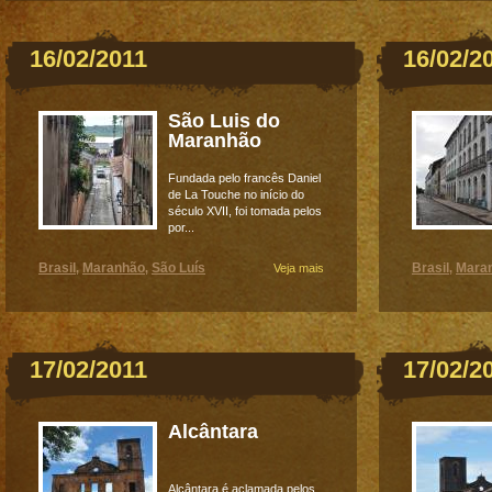
16/02/2011
16/02/2
São Luis do
Maranhão
Fundada pelo francês Daniel
de La Touche no início do
século XVII, foi tomada pelos
por...
Brasil
Maranhão
São Luís
Brasil
Mara
,
,
Veja mais
,
17/02/2011
17/02/2
Alcântara
Alcântara é aclamada pelos