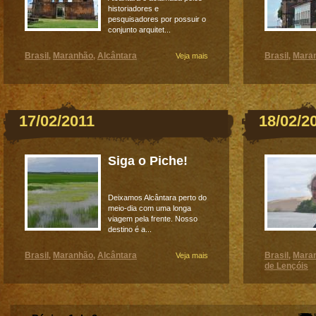
historiadores e
pesquisadores por possuir o
conjunto arquitet...
Brasil
Maranhão
Alcântara
Brasil
Mara
,
,
Veja mais
,
17/02/2011
18/02/2
Siga o Piche!
Deixamos Alcântara perto do
meio-dia com uma longa
viagem pela frente. Nosso
destino é a...
Brasil
Maranhão
Alcântara
Brasil
Mara
,
,
Veja mais
,
de Lençóis