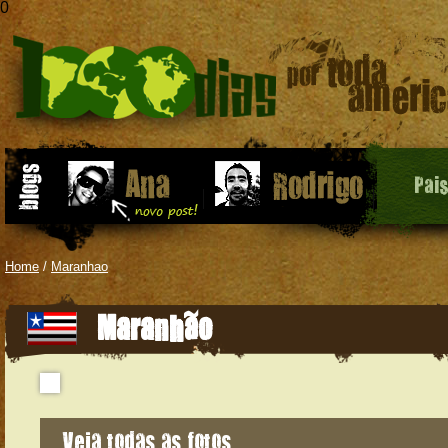
0
Pai
Home
/
Maranhao
Maranhão
Veja todas as fotos