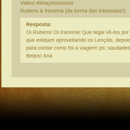
Valeu! Abraçossssssss
Rubens & Iracema (da turma das travessias!)
Resposta:
Oi Rubens! Oi Iracema! Que legal vê-los por
que estejam aproveitando os Lençóis, depoi
para contar como foi a viagem! ps: saudades
Beijos! Ana