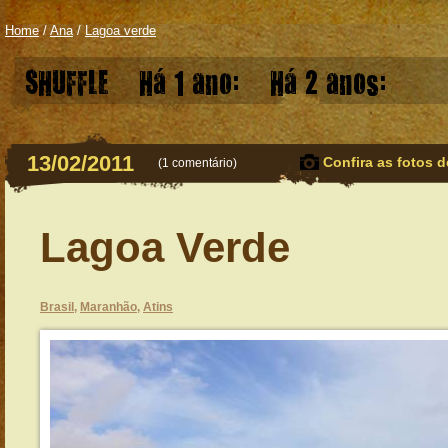
Home
/
Ana
/
Lagoa verde
SHUFFLE
Há 1 ano:
Há 2 anos:
13/02/2011
Confira as fotos d
(
1 comentário
)
Lagoa Verde
Brasil
,
Maranhão
,
Atins