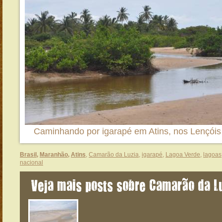
Caminhando por igarapé em Atins, nos Lençói
Brasil
,
Maranhão
,
Atins
,
Camarão da Luzia
,
igarapé
,
Lagoa Verde
,
lagoas
nacional
Veja mais posts sobre Camarão da L