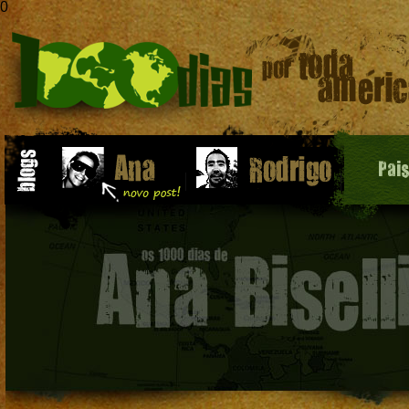
0
Pai